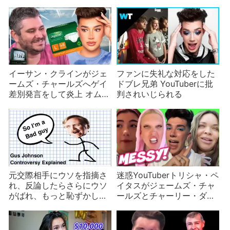
イーサン・クラインがジェ
ファンに失礼な対応をした
ームズ・チャールズへゲイ
ドブレ兄弟 YouTuberに批
差別発言をして炎上 オムツ
判されいじられる
の購入履歴が発端に
元交際相手にウソを指摘さ
迷惑YouTuberトリシャ・ペ
れ、反論したらさらにウソ
イタスがジェームズ・チャ
がばれ、もっと恥ずかしい
ールズとチャーリー・ダミ
過去が暴露されたGus
リオを批判
Johnson