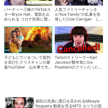
パーティー三昧のTikTokス
人気ファミリーチャンネ
ターBryce Hall、電気を止
ル“Ace Family”の乱暴を告
められる コロナ対策に賛否
発したCole Carrigan し
両論
かし金目当てだった？
子どもにウソをついて批判
TwitchストリーマーKarl
を浴びたクリスチャンの家
Jacobsが数年前にIce
族YouTuber 山火事で大げ
Poseidonのファンだったせ
さな反応をして批判された
いで炎上
ことも
彼氏の兄弟に悪口を言われるMikayla
Nogueira 動画を売るMTG カツラの宣