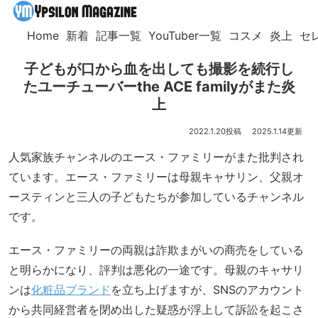
Home
新着
記事一覧
YouTuber一覧
コスメ
炎上
セ
子どもが口から血を出しても撮影を続行し
たユーチューバーthe ACE familyがまた炎
上
2022.1.20
2025.1.14
人気家族チャンネルのエース・ファミリーがまた批判され
ています。エース・ファミリーは母親キャサリン、父親オ
ースティンと三人の子どもたちが参加しているチャンネル
です。
エース・ファミリーの両親は詐欺まがいの商売をしている
と明らかになり、評判は悪化の一途です。母親のキャサリ
ンは
化粧品ブランド
を立ち上げますが、SNSのアカウント
から共同経営者を閉め出した疑惑が浮上して訴訟を起こさ