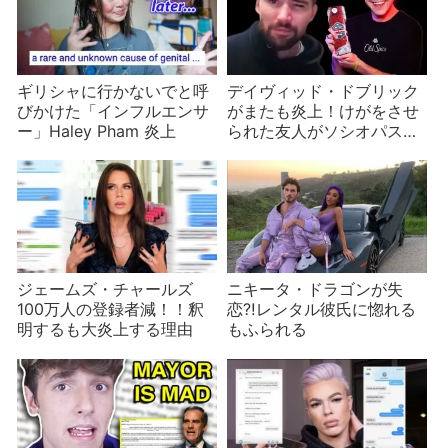
ギリシャに行かないでと呼
デイヴィッド・ドブリック
びかけた「インフルエンサ
がまたも炎上！けがをさせ
ー」Haley Pham 炎上
られた友人がソシオパスだ
と告発【前編】
ジェームズ・チャールズ
ニキータ・ドラゴンが失
100万人の登録者減！！釈
恋⁈レンタル彼氏に惚れる
明するも大炎上する理由
もふられる