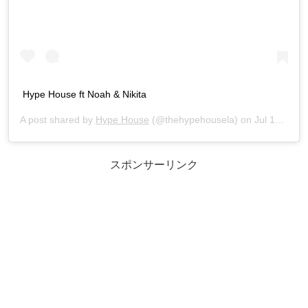
Hype House ft Noah & Nikita
A post shared by
Hype House
(@thehypehousela) on
Jul 17, 2020 at 1:49pm PDT
スポンサーリンク