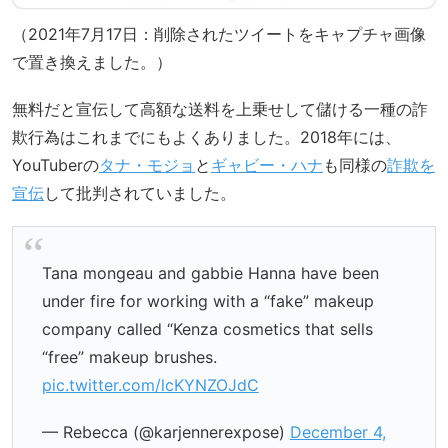
（2021年7月17日：削除されたツイートをキャプチャ画像
で置き換えました。）
無料だと宣伝して高額な送料を上乗せして儲ける一種の詐
欺行為はこれまでにもよくありました。2018年には、
YouTuberの
タナ・モジョ
と
ギャビー・ハナ
も同様の
詐欺を
宣伝
して批判されていました。
Tana mongeau and gabbie Hanna have been
under fire for working with a “fake” makeup
company called “Kenza cosmetics that sells
“free” makeup brushes.
pic.twitter.com/lcKYNZOJdC
— Rebecca (@karjennerexpose)
December 4,