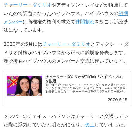
チャーリー・ダミリオ
やアディソン・レイなどが所属して
いたので話題になったハイプハウス。ハイプハウスの
初期
メンバー
は商標権の権利を求めて
仲間割れ
を起こし訴訟沙
汰になっています。
2020年の5月には
チャーリー・ダミリオ
とディクシー・ダ
ミリオ姉妹がハイプハウスから正式に離脱を発表します。
離脱後もハイプハウスのメンバーと交流は続いています。
チャーリー・ダミリオがTikTok「ハイプハウス」
を脱退！
TikTokアプリのスター、チャーリー・ダミリオと姉のディク
シーが所属していたTikTok「ハイプハウス」から正式に脱退
を発表しました！ チャーリーはTikTokでフォロワー数が最
も多く、将来の活躍が期待されています。ハイプハウスの問
題2人...
2020.5.15
メンバーのチェイス・ハドソンはチャーリーと交際してい
た際に浮気していたと明らかになり、
炎上
していました。