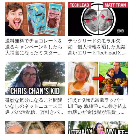
送料無料でチョコレートを
テックリードのモラル欠
送るキャンペーンをしたら
如 個人情報を晒した意識
大損害になったミスタービ
高いエリートTechleadと
ースト
Matt Tran
微妙な気分になること間違
消えた9歳児富豪ラッパー
いなしのネットニュース三
Lil Tay 親権争いに巻き込ま
選 パパ活配信、万引きバ
れ稼いだ金は親が浪費して
レ、Chris Chanに子 年の
いた？真相は誰にもわから
瀬は2024年もおかしい
ない