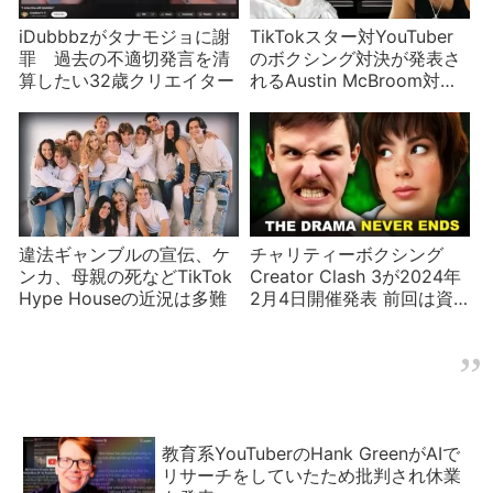
iDubbbzがタナモジョに謝
TikTokスター対YouTuber
罪 過去の不適切発言を清
のボクシング対決が発表さ
算したい32歳クリエイター
れるAustin McBroom対
Bryce Hall
違法ギャンブルの宣伝、ケ
チャリティーボクシング
ンカ、母親の死などTikTok
Creator Clash 3が2024年
Hype Houseの近況は多難
2月4日開催発表 前回は資
金繰りが怪しかったが
教育系YouTuberのHank GreenがAIで
リサーチをしていたため批判され休業