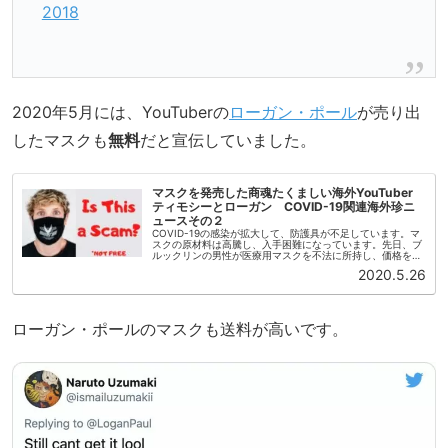
2018
2020年5月には、YouTuberの
ローガン・ポール
が売り出
したマスクも
無料
だと宣伝していました。
マスクを発売した商魂たくましい海外YouTuber
ティモシーとローガン COVID-19関連海外珍ニ
ュースその２
COVID-19の感染が拡大して、防護具が不足しています。マ
スクの原材料は高騰し、入手困難になっています。先日、ブ
ルックリンの男性が医療用マスクを不法に所持し、価格をつ
り上げていた容疑でFBIに家宅捜索されていました。バル
2020.5.26
ク・フェルドヘイム...
ローガン・ポールのマスクも送料が高いです。