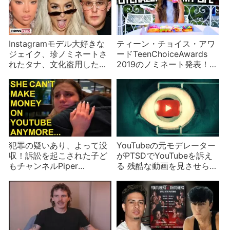
Instagramモデル大好きな
ティーン・チョイス・アワ
ジェイク、珍ノミネートさ
ードTeenChoiceAwards
れたタナ、文化盗用したニ
2019のノミネート発表！
キータ・ドラゴン
【前編】
犯罪の疑いあり、よって没
YouTubeの元モデレーター
収！訴訟を起こされた子ど
がPTSDでYouTubeを訴え
もチャンネルPiper
る 残酷な動画を見させられ
Rockelleのチャンネルが非
た後遺症
収益化