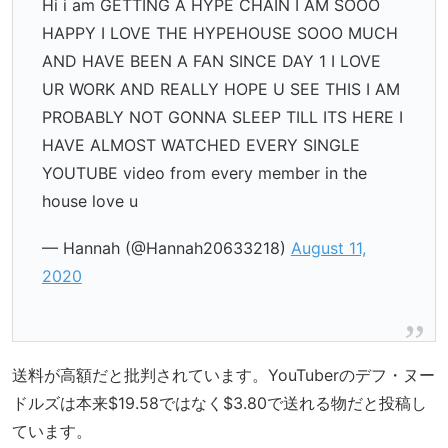
Hi i am GETTING A HYPE CHAIN I AM SOOO
HAPPY I LOVE THE HYPEHOUSE SOOO MUCH
AND HAVE BEEN A FAN SINCE DAY 1 I LOVE
UR WORK AND REALLY HOPE U SEE THIS I AM
PROBABLY NOT GONNA SLEEP TILL ITS HERE I
HAVE ALMOST WATCHED EVERY SINGLE
YOUTUBE video from every member in the
house love u
— Hannah (@Hannah20633218)
August 11,
2020
送料が高額だと批判されています。YouTuberのデフ・ヌー
ドルズは本来$19.58ではなく$3.80で送れる物だと投稿し
ています。