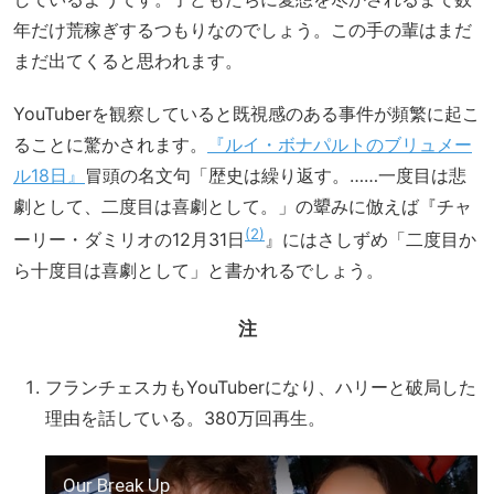
年だけ荒稼ぎするつもりなのでしょう。この手の輩はまだ
まだ出てくると思われます。
YouTuberを観察していると既視感のある事件が頻繁に起こ
ることに驚かされます。
『ルイ・ボナパルトのブリュメー
ル18日』
冒頭の名文句「歴史は繰り返す。……一度目は悲
劇として、二度目は喜劇として。」の顰みに倣えば『チャ
2
ーリー・ダミリオの12月31日
』にはさしずめ「二度目か
ら十度目は喜劇として」と書かれるでしょう。
注
フランチェスカもYouTuberになり、ハリーと破局した
理由を話している。380万回再生。
Our Break Up