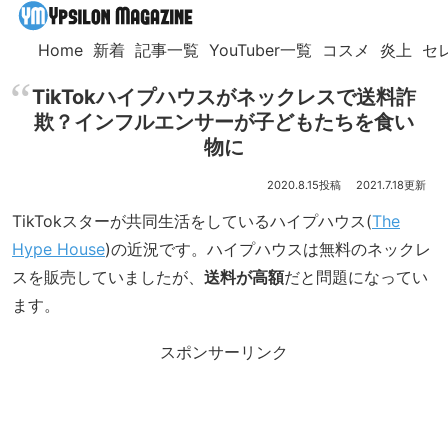
Home
新着
記事一覧
YouTuber一覧
コスメ
炎上
セ
TikTokハイプハウスがネックレスで送料詐
欺？インフルエンサーが子どもたちを食い
物に
2020.8.15
2021.7.18
TikTokスターが共同生活をしているハイプハウス(
The
Hype House
)の近況です。ハイプハウスは無料のネックレ
スを販売していましたが、
送料が高額
だと問題になってい
ます。
スポンサーリンク