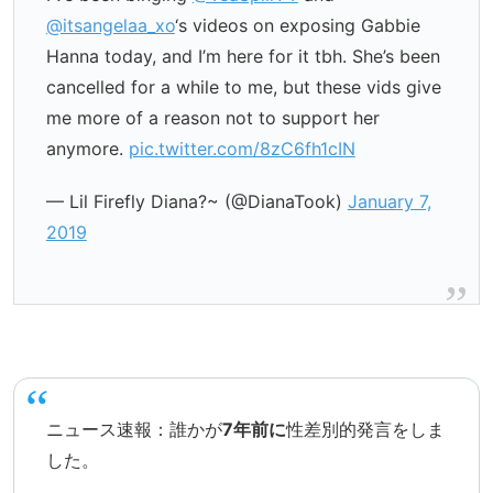
@itsangelaa_xo
‘s videos on exposing Gabbie
Hanna today, and I’m here for it tbh. She’s been
cancelled for a while to me, but these vids give
me more of a reason not to support her
anymore.
pic.twitter.com/8zC6fh1cIN
— Lil Firefly Diana?~ (@DianaTook)
January 7,
2019
ニュース速報：誰かが
7年前に
性差別的発言をしま
した。