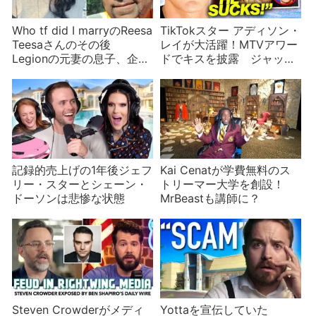
Who tf did I marryのReesa
TikTokスター アディソン・
Teesaさんのその後
レイが大活躍！MTVアワー
Legionの元妻の息子、企業
ドでキスを披露 ジャッ
スポンサー、収益は？
ク・ハーロウとの仲は本
当？
記録的売上げの1年後ジェフ
Kai Cenatが学費無料のス
リー・スターとシェーン・
トリーマー大学を創設！
ドーソンは悲惨な状態
MrBeastも講師に？
Steven Crowderがメディ
Yottaを宣伝していた