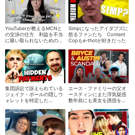
YouTuberが教えるMCNと
Simpになったアイダブズに
の交渉の仕方 利益を不当
怒るファンたち Content
に吸い取られないための三
Copもe-thotが好きだった
つの秘訣
集団訴訟で訴えられている
エース・ファミリーの父オ
ジェイク・ポールの隠しウ
ースティンにまた浮気疑惑
ォレットを特定した
数年前にも美女を誘惑をし
Coffeezilla
ていた？