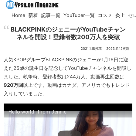
Home
新着
記事一覧
YouTuber一覧
コスメ
炎上
セ
BLACKPINKのジェニーがYouTubeチャン
ネルを開設！登録者数200万人を突破
2021.1.18
2023.11.12
人気KPOPグループBLACKPINKのジェニーが1月16日に迎
えた25歳の誕生日を記念してYouTubeチャンネルを開設し
ました。執筆時、登録者数は244万人、動画再生回数は
920万回
以上です。動画はカナダ、アメリカでもトレンド
入りしていました。
Hello world . From Jennie