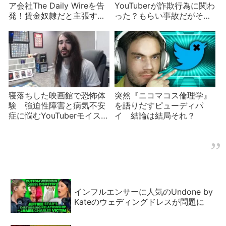
ア会社The Daily Wireを告
YouTuberが詐欺行為に関わ
発！賃金奴隷だと主張する
った？もらい事故だがその
が65億円？金目当ての内紛
後の対応が不誠実
か
寝落ちした映画館で恐怖体
突然『ニコマコス倫理学』
験 強迫性障害と病気不安
を語りだすピューディパ
症に悩むYouTuberモイス
イ 結論は結局それ？
ト・クリティカルが自分の
症状をユーモラスに語る
インフルエンサーに人気のUndone by
Kateのウェディングドレスが問題に