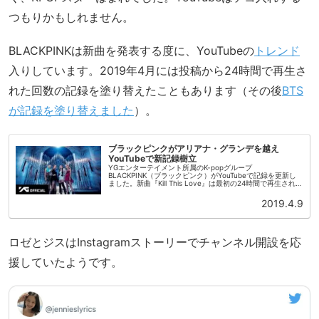
つもりかもしれません。
BLACKPINKは新曲を発表する度に、YouTubeの
トレンド
入りしています。2019年4月には投稿から24時間で再生さ
れた回数の記録を塗り替えたこともあります（その後
BTS
が記録を塗り替えました
）。
ブラックピンクがアリアナ・グランデを越え
YouTubeで新記録樹立
YGエンターテイメント所属のK-popグループ
BLACKPINK（ブラックピンク）がYouTubeで記録を更新し
ました。新曲『Kill This Love』は最初の24時間で再生された
回数が5670万回となり、アリアナ・グランデの『Than...
2019.4.9
ロゼとジスはInstagramストーリーでチャンネル開設を応
援していたようです。