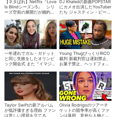
【ネタばれ】Netflix『Love
DJ Khaledの新曲POPSTAR
Is Blindシーズン5』 シリ
にカメオ出演したYouTuber
ーズ空前の展開だが婚約者
たち ジャスティン・ビーバ
最少？
ーも
一年遅れでガル・ガドット
Young ThugびっくりRICO
と同じ失敗をしたオリンピ
裁判 新裁判官は遅刻禁止、
ック開会式 また『イマジ
お菓子禁止、ヘッドフォン
ン』を熱唱したセレブ
禁止のキビシイ人！学級崩
壊状態解消なるか
Taylor Swiftの新アルバム
Olivia Rodrigoのツアーチ
が低評価すぎる理由 ファン
ケットの競争率が高くファ
は苦しい理屈を立てる
ンは落胆 意外な人物との