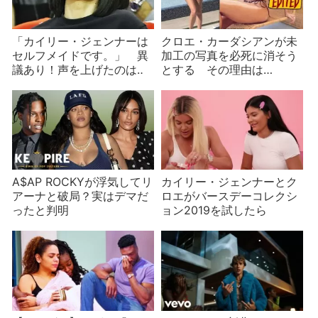
「カイリー・ジェンナーは
クロエ・カーダシアンが未
セルフメイドです。」 異
加工の写真を必死に消そう
議あり！声を上げたのは‥
とする その理由は…
A$AP ROCKYが浮気してリ
カイリー・ジェンナーとク
アーナと破局？実はデマだ
ロエがバースデーコレクシ
ったと判明
ョン2019を試したら