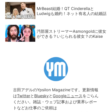
MrBeast結婚！QT Cinderellaと
Ludwigも婚約！ネット有名人の結婚話
汚部屋ストリーマーAsmongoldに彼女
ができる？いじられる彼女？のKaise
古田アデルのYpsilon Magazineです。更新情報
は
Twitter
と
Bluesky
と
Googleニュース
をごらん
ください。雑誌・ウェブ記事および業界レポー
トなどお仕事のご依頼は