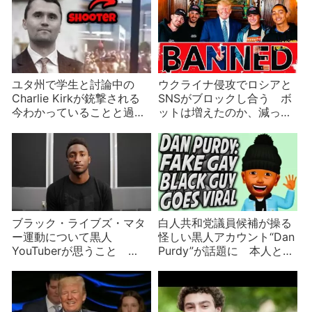
ユタ州で学生と討論中の
ウクライナ侵攻でロシアと
Charlie Kirkが銃撃される
SNSがブロックし合う ボ
今わかっていることと過去
ットは増えたのか、減った
の発言
のか？
ブラック・ライブズ・マタ
白人共和党議員候補が操る
ー運動について黒人
怪しい黒人アカウント“Dan
YouTuberが思うこと
Purdy”が話題に 本人と名
Marques Brownleeほか
乗り出たのは有名歌手の息
子だったが偽物【ややこし
い】