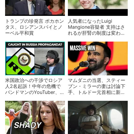
トランプの珍発言 ポカホン
人気者になったLuigi
タス、ロシアンスパイとノ
Mangione容疑者 支持はさ
ーベル平和賞
れるが肝腎の制度は変わら
ない？
米国政治への干渉でロシア
マムダニの当選、スティー
人2名起訴！中年の危機で
ブン・ミラーの妻は討論下
バンドマンのYouTuber、
手、トルドー元首相に新恋
Tim Poolは騙されたと言う
人 など北米政治ニュース
が誰が信じる？