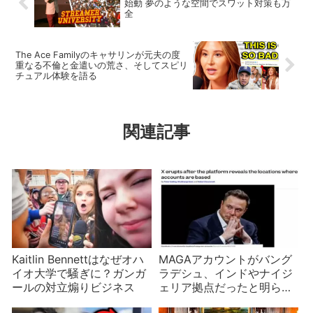
始動 夢のような空間でスワット対策も万
全
The Ace Familyのキャサリンが元夫の度
重なる不倫と金遣いの荒さ、そしてスピリ
チュアル体験を語る
関連記事
Kaitlin Bennettはなぜオハ
MAGAアカウントがバング
イオ大学で騒ぎに？ガンガ
ラデシュ、インドやナイジ
ールの対立煽りビジネス
ェリア拠点だったと明らか
に 背景は？