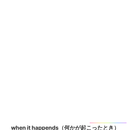
when it happends（何かが起こったとき）