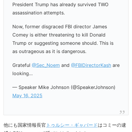
President Trump has already survived TWO
assassination attempts.
Now, former disgraced FBI director James
Comey is either threatening to kill Donald
Trump or suggesting someone should. This is
as outrageous as it is dangerous.
Grateful
@Sec_Noem
and
@FBIDirectorKash
are
looking…
— Speaker Mike Johnson (@SpeakerJohnson)
May 16, 2025
他にも国家情報長官
トゥルシー・ギャバード
はコミーの逮