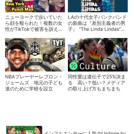
ニューヨークで歩いていた
LAの十代女子パンクパンド
ら顔を殴られた！複数の女
の新曲は『差別主義者の男
性がTikTokで被害を訴え犯
子』 “The Linda Lindas”が
人逮捕も対策は難しい？
立ち向かう現実とは？
NBAプレーヤーレブロン・
同性愛は遺伝子で25%決ま
ジェームズ 地元の子ども
る 高い？低い？メディア
達のために学校を設立
の取り上げ方もまちまち
インフルエンサーに人気のUndone by