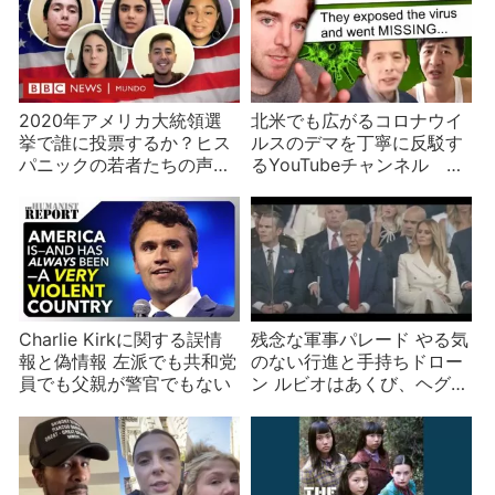
2020年アメリカ大統領選
北米でも広がるコロナウイ
挙で誰に投票するか？ヒス
ルスのデマを丁寧に反駁す
パニックの若者たちの声を
るYouTubeチャンネル 陰
聞く
謀論・怪しい「研究」と
「特効薬」・便乗騒動……
Charlie Kirkに関する誤情
残念な軍事パレード やる気
報と偽情報 左派でも共和党
のない行進と手持ちドロー
員でも父親が警官でもない
ン ルビオはあくび、ヘグセ
スはアル中