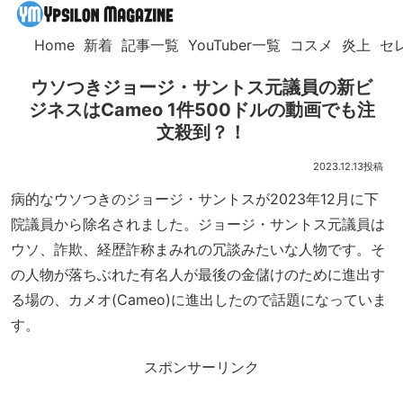
Home
新着
記事一覧
YouTuber一覧
コスメ
炎上
セ
ウソつきジョージ・サントス元議員の新ビ
ジネスはCameo 1件500ドルの動画でも注
文殺到？！
2023.12.13
病的なウソつきのジョージ・サントスが2023年12月に下
院議員から除名されました。ジョージ・サントス元議員は
ウソ、詐欺、経歴詐称まみれの冗談みたいな人物です。そ
の人物が落ちぶれた有名人が最後の金儲けのために進出す
る場の、カメオ(Cameo)に進出したので話題になっていま
す。
スポンサーリンク