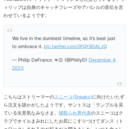
ィリップは自身のキャッチフレーズやアパレルの宣伝を言
わせているようです。
We live in the dumbest timeline, so it’s best just
to embrace it.
pic.twitter.com/9fQY85ALJQ
— Philip DeFranco 👊🏻 (@PhillyD)
December 4,
2023
こちらはストリーマーの
スニーコ(Sneako)
に向けたいたず
ら注文を誰かがしたようです。サントスは「ランブルを見
ている生意気なみなさま。
寝取られ男代表
のスニーコはク
ラブでオイルまみれにしたお尻にこすりつけてダンス（ト
ゥワーク）されるのが好きだと聞きました。いつも女々し