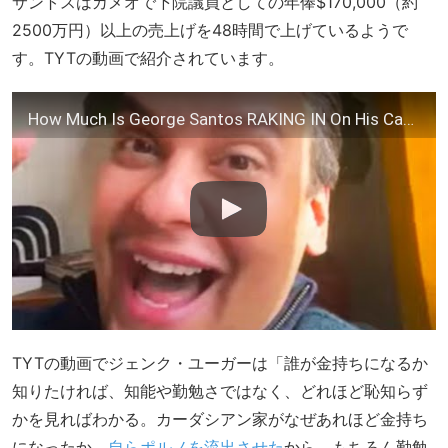
サントスはカメオで下院議員としての年俸$170,000（約
2500万円）以上の売上げを48時間で上げているようで
す。TYTの動画で紹介されています。
How Much Is George Santos RAKING IN On His Cameo Videos? (A LOT)
TYTの動画でジェンク・ユーガーは「誰が金持ちになるか
知りたければ、知能や勤勉さではなく、どれほど恥知らず
かを見ればわかる。カーダシアン家がなぜあれほど金持ち
になったか。
自らポルノを流出させた
から。もちろん勤勉