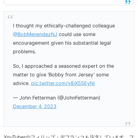
I thought my ethically-challenged colleague
@BobMenendezNJ
could use some
encouragement given his substantial legal
problems.
So, I approached a seasoned expert on the
matter to give ‘Bobby from Jersey’ some
advice.
pic.twitter.com/y8iX55EyNi
— John Fetterman (@JohnFetterman)
December 4, 2023
YouTuberのフィリップ・デフランコも注文しています。フ