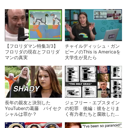
【フロリダマン特集3/3】
チャイルディッシュ・ガン
フロリダの現在とフロリダ
ビーノのThis is Americaを
マンの真実
大学生が見たら
長年の親友と決別した
ジェフリー・エプスタイン
YouTuberの葛藤 バイセク
の犯罪 後編：彼をとりま
シャルは罪か？
く有力者たちと腐敗した司
法