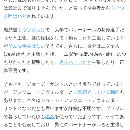
は最近まで知りませんでした」と言って司会者から
ウソつ
き呼ばわり
されています。
履歴書も
ウソだらけ
で、大学でバレーボールの花形選手だ
ったと主張、膝の怪我をして手術もしたと主張しています
が
そんな事実はない
そうです。さらに、自分はユダヤ人
(Jewish)だと主張した後、「
ユダヤっぽい
(Jew-ish)」のつ
もりだったと釈明したり、
黒人ハーフだ
と主張したり、正
体不明です。
そもそも、ジョージ・サントスという名前で通っています
が、アンソニー・デヴォルダーと
自己紹介している動画
も
あります。本名はジョージ・アンソニー・デヴォルダー・
サントスなのだとも言いますが詳細は不明です。ブラジル
で暮らしていた頃も
偽名
を使っていたようです。ゲイであ
ることを公表しており、男性のパートナーがいると主張し