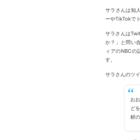
サラさんは知
ーやTikTo
サラさんはTw
か？」と問い
ィアのNBC
す。
サラさんのツ
お
ど
材