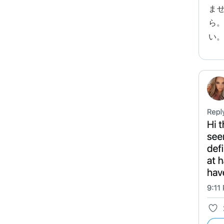
ま
ら
い