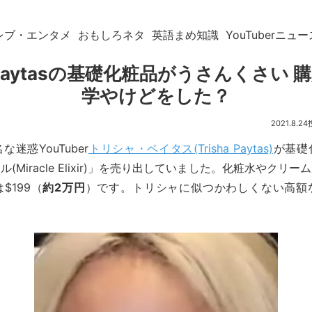
レブ・エンタメ
おもしろネタ
英語まめ知識
YouTuberニュー
a Paytasの基礎化粧品がうさんくさい
学やけどをした？
2021.8.24
迷惑YouTuber
トリシャ・ペイタス(Trisha Paytas)
が基礎
(Miracle Elixir)」を売り出していました。化粧水やクリ
$199（
約2万円
）です。トリシャに似つかわしくない高額