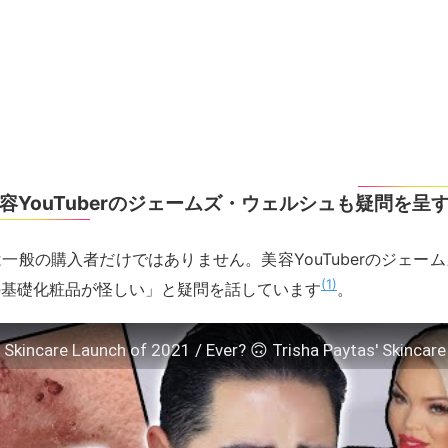
容YouTuberのジェームズ・ウェルシュも疑問を呈
一般の購入者だけではありません。美容YouTuberのジェー
1
の基礎化粧品が怪しい」と疑問を話しています
。
Skincare Launch of 2021 / Ever? 🙃 Trisha Paytas' Skincare