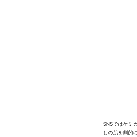
SNSではケ
しの肌を劇的