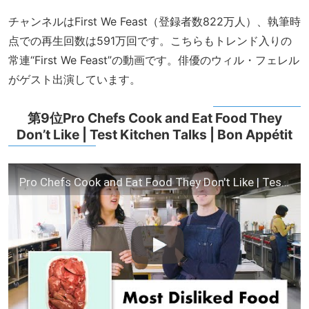
チャンネルはFirst We Feast（登録者数822万人）、執筆時
点での再生回数は591万回です。こちらもトレンド入りの
常連“First We Feast”の動画です。俳優のウィル・フェレル
がゲスト出演しています。
第9位Pro Chefs Cook and Eat Food They
Don’t Like | Test Kitchen Talks | Bon Appétit
Pro Chefs Cook and Eat Food They Don't Like | Test Kitchen Talks | Bon Appétit