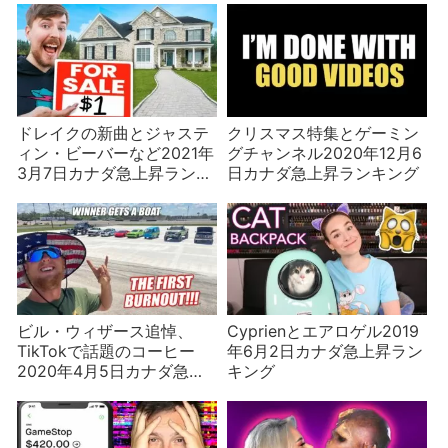
ドレイクの新曲とジャステ
クリスマス特集とゲーミン
ィン・ビーバーなど2021年
グチャンネル2020年12月6
3月7日カナダ急上昇ランキ
日カナダ急上昇ランキング
ング
ビル・ウィザース追悼、
Cyprienとエアロゲル2019
TikTokで話題のコーヒー
年6月2日カナダ急上昇ラン
2020年4月5日カナダ急上
キング
昇ランキング