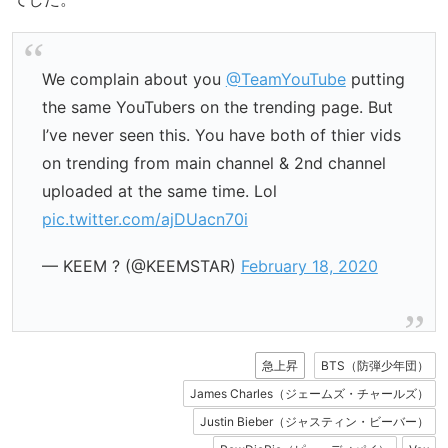
We complain about you
@TeamYouTube
putting
the same YouTubers on the trending page. But
I’ve never seen this. You have both of thier vids
on trending from main channel & 2nd channel
uploaded at the same time. Lol
pic.twitter.com/ajDUacn70i
— KEEM ? (@KEEMSTAR)
February 18, 2020
急上昇
BTS（防弾少年団）
James Charles（ジェームズ・チャールズ）
Justin Bieber（ジャスティン・ビーバー）