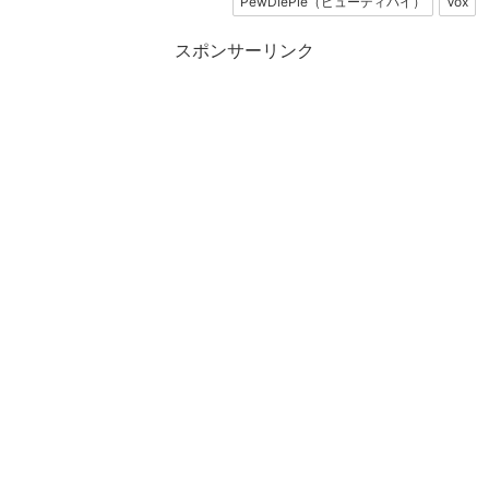
PewDiePie（ピューディパイ）
Vox
スポンサーリンク