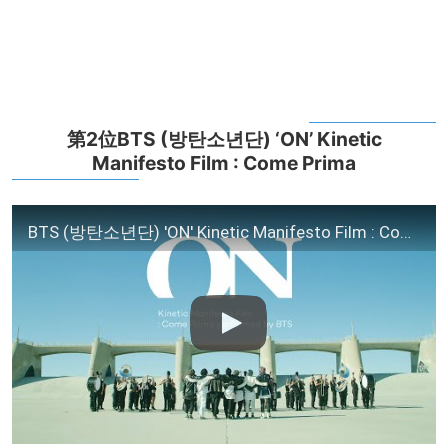
第2位BTS (방탄소년단) ‘ON’ Kinetic
Manifesto Film : Come Prima
BTS (방탄소년단) 'ON' Kinetic Manifesto Film : Come Prima