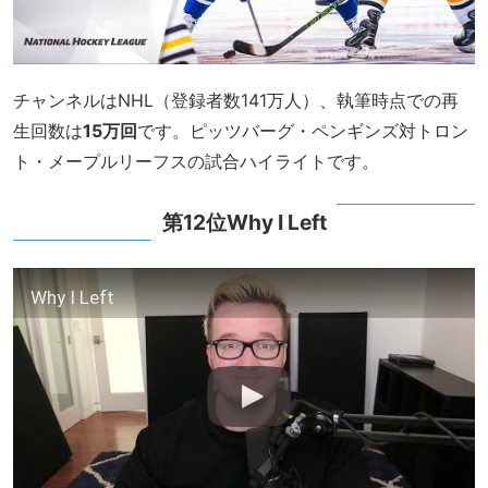
チャンネルはNHL（登録者数141万人）、執筆時点での再
生回数は
15万回
です。ピッツバーグ・ペンギンズ対トロン
ト・メープルリーフスの試合ハイライトです。
第12位Why I Left
Why I Left