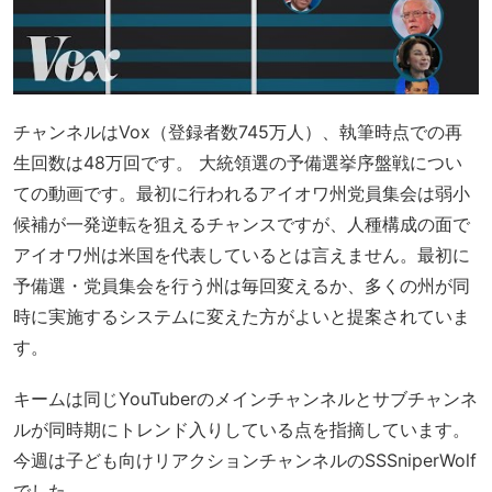
チャンネルはVox（登録者数745万人）、執筆時点での再
生回数は48万回です。 大統領選の予備選挙序盤戦につい
ての動画です。最初に行われるアイオワ州党員集会は弱小
候補が一発逆転を狙えるチャンスですが、人種構成の面で
アイオワ州は米国を代表しているとは言えません。最初に
予備選・党員集会を行う州は毎回変えるか、多くの州が同
時に実施するシステムに変えた方がよいと提案されていま
す。
キームは同じYouTuberのメインチャンネルとサブチャンネ
ルが同時期にトレンド入りしている点を指摘しています。
今週は子ども向けリアクションチャンネルのSSSniperWolf
でした。