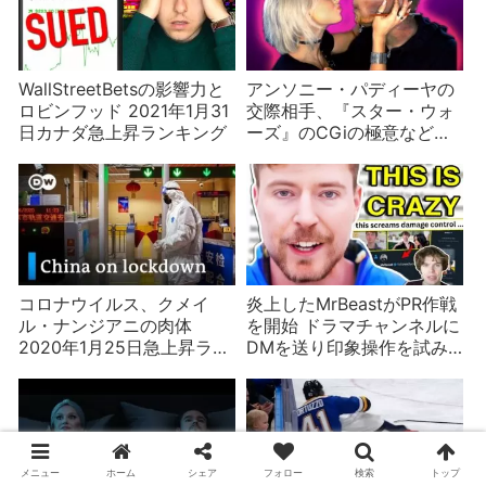
WallStreetBetsの影響力と
アンソニー・パディーヤの
ロビンフッド 2021年1月31
交際相手、『スター・ウォ
日カナダ急上昇ランキング
ーズ』のCGiの極意など
2019年12月15日カナダ急上
昇ランキング
コロナウイルス、クメイ
炎上したMrBeastがPR作戦
ル・ナンジアニの肉体
を開始 ドラマチャンネルに
2020年1月25日急上昇ラン
DMを送り印象操作を試み
キング
るが一番危ないのは暗号資
産疑惑？
メニュー
ホーム
シェア
フォロー
検索
トップ