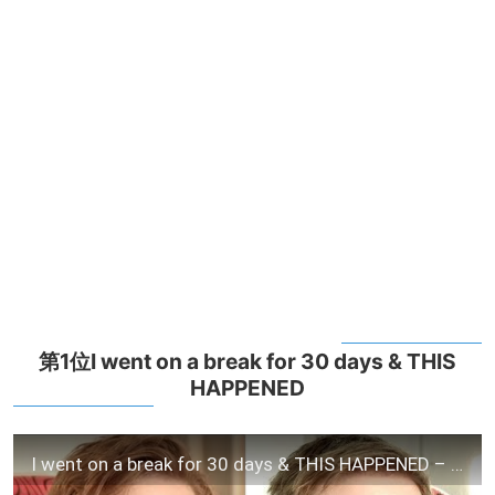
第1位I went on a break for 30 days & THIS
HAPPENED
I went on a break for 30 days & THIS HAPPENED – LWIAY #00107