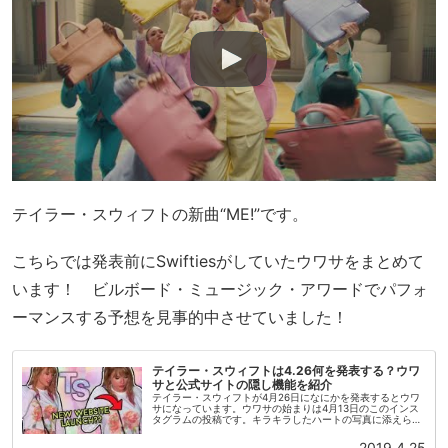
テイラー・スウィフトの新曲“ME!”です。
こちらでは発表前にSwiftiesがしていたウワサをまとめて
います！ ビルボード・ミュージック・アワードでパフォ
ーマンスする予想を見事的中させていました！
テイラー・スウィフトは4.26何を発表する？ウワ
サと公式サイトの隠し機能を紹介
テイラー・スウィフトが4月26日になにかを発表するとウワ
サになっています。ウワサの始まりは4月13日のこのインス
タグラムの投稿です。キラキラしたハートの写真に添えられ
た文字は「4.26」だけ。毎日インスタの投稿はあるのです
が、毎回パステルト...
2019.4.25