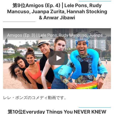
第9位Amigos (Ep. 4) | Lele Pons, Rudy
Mancuso, Juanpa Zurita, Hannah Stocking
& Anwar Jibawi
Amigos (Ep. 3) | Lele Pons, Rudy Mancuso, Juanpa Zurita, Hannah Stocking & Anwar Jibawi
レレ・ポンズのコメディ動画です。
第10位Everyday Things You NEVER KNEW