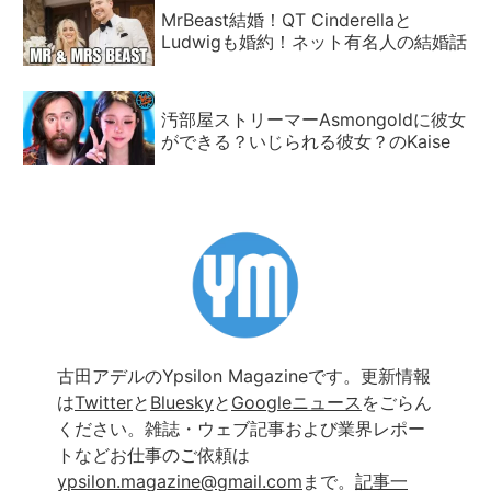
MrBeast結婚！QT Cinderellaと
Ludwigも婚約！ネット有名人の結婚話
汚部屋ストリーマーAsmongoldに彼女
ができる？いじられる彼女？のKaise
古田アデルのYpsilon Magazineです。更新情報
は
Twitter
と
Bluesky
と
Googleニュース
をごらん
ください。雑誌・ウェブ記事および業界レポー
トなどお仕事のご依頼は
ypsilon.magazine@gmail.com
まで。
記事一