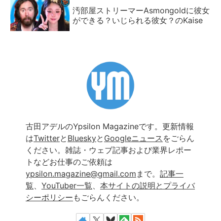
汚部屋ストリーマーAsmongoldに彼女
ができる？いじられる彼女？のKaise
古田アデルのYpsilon Magazineです。更新情報
は
Twitter
と
Bluesky
と
Googleニュース
をごらん
ください。雑誌・ウェブ記事および業界レポー
トなどお仕事のご依頼は
ypsilon.magazine@gmail.com
まで。
記事一
覧
、
YouTuber一覧
、
本サイトの説明とプライバ
シーポリシー
もごらんください。