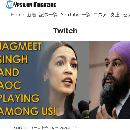
Home
新着
記事一覧
YouTuber一覧
コスメ
炎上
セ
Twitch
YouTuberニュース
社会・政治
2020.11.29