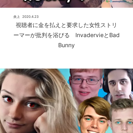
炎上
2020.4.23
視聴者に金を払えと要求した女性ストリ
ーマーが批判を浴びる InvadervieとBad
Bunny