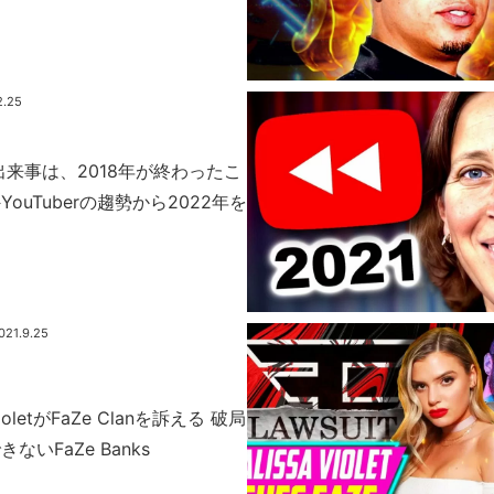
2.25
出来事は、2018年が終わったこ
ouTuberの趨勢から2022年を
021.9.25
VioletがFaZe Clanを訴える 破局
ないFaZe Banks