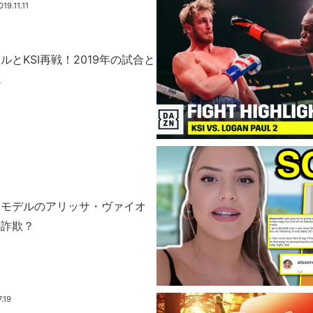
019.11.11
とKSI再戦！2019年の試合と
説
たモデルのアリッサ・ヴァイオ
の詐欺？
.19