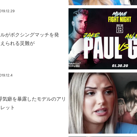
019.12.29
ールがボクシングマッチを発
訴えられる災難が
019.12.4
ksの浮気癖を暴露したモデルのアリ
オレット