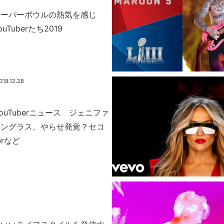
スーパーボウルの熱気を感じ
Tuberたち2019
018.12.28
YouTuberニュース ジェニファ
サングラス、やらせ発覚？セコ
erなど