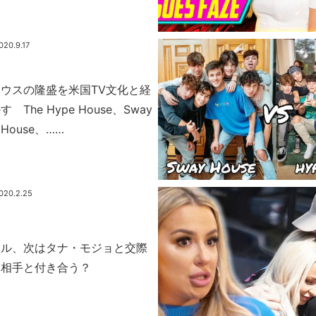
020.9.17
ウスの隆盛を米国TV文化と経
The Hype House、Sway
a House、……
020.2.25
ール、次はタナ・モジョと交際
じ相手と付き合う？