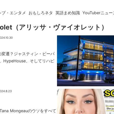
レブ・エンタメ
おもしろネタ
英語まめ知識
YouTuberニュー
a Violet（アリッサ・ヴァイオレット）
024.10.30
の変遷？ジャスティン・ビーバ
an、HypeHouse、そしてリハビ
024.8.23
etがTana Mongeauのウソをすべて