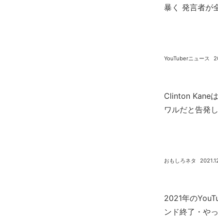
暴く 発言者が
YouTuberニュース
2
Clinton Kan
ワルだと告発した
おもしろネタ
2021.1
2021年のYo
ンド終了・や