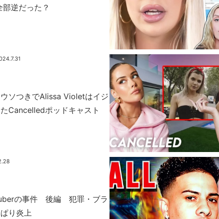
全部逆だった？
024.7.31
eはウソつきでAlissa Violetはイジ
Cancelledポッドキャスト
2.28
uTuberの事件 後編 犯罪・ブラ
っぱり炎上