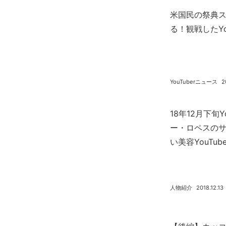
米国民の祭典
る！観戦したYou
YouTuberニュース
2
18年12月下旬
ー・ロペスの
い美容YouTub
人物紹介
2018.12.13