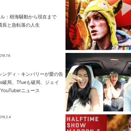
ール：樹海騒動から現在まで
の急成長と急転落の人生
019.7.6
erシンディ・キンバリーが愛の告
nks破局、Tfueも破局、ジェイ
ouTuberニュース
019.2.4