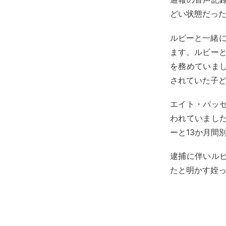
どい状態だっ
ルビーと一緒にカ
ます。ルビーと
を務めていま
されていた子
エイト・パッ
われていまし
ーと13か月間
逮捕に伴いル
たと明かす姪