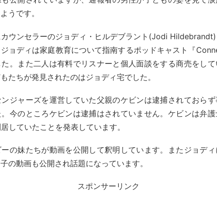
たようです。
ウンセラーのジョディ・ヒルデブラント(Jodi Hildebrand
ジョディは家庭教育について指南するポッドキャスト『ConneX
した。また二人は有料でリスナーと個人面談をする商売をして
どもたちが発見されたのはジョディ宅でした。
センジャーズを運営していた父親のケビンは逮捕されておらず
た。今のところケビンは逮捕はされていません。ケビンは弁護
別居していたことを発表しています。
ビーの妹たちが動画を公開して釈明しています。またジョディ
っ子の動画も公開され話題になっています。
スポンサーリンク