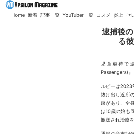
Home
新着
記事一覧
YouTuber一覧
コスメ
炎上
セ
逮捕後のRu
る彼
児童虐待で逮
Passenge
ルビーは202
抜け出し近所
痕があり、全
は10歳の娘
搬送され治療
通報の音声記