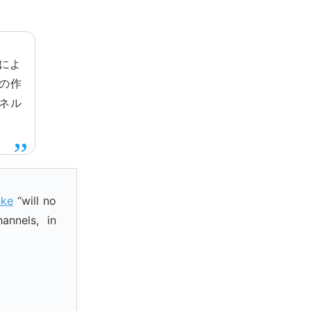
反によ
ルの作
ネル
nke
“will no
annels, in