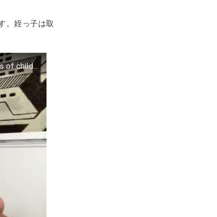
します。姪っ子は取
Jessi Hildebrandt speaks out about aunt Jodi's arrest on felony counts of child abuse