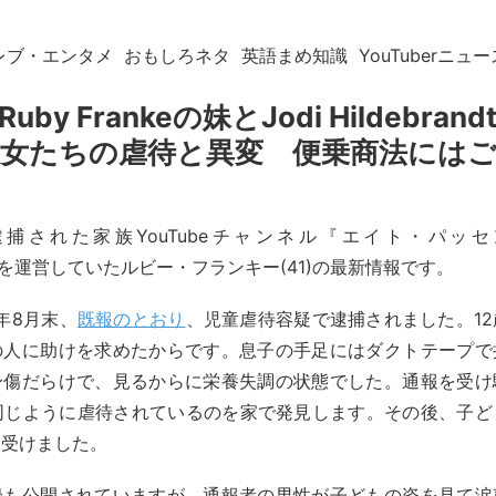
レブ・エンタメ
おもしろネタ
英語まめ知識
YouTuberニュー
by Frankeの妹とJodi Hildebra
女たちの虐待と異変 便乗商法には
捕された家族YouTubeチャンネル『エイト・パッセ
rs)』を運営していたルビー・フランキー(41)の最新情報です。
3年8月末、
既報のとおり
、児童虐待容疑で逮捕されました。1
の人に助けを求めたからです。息子の手足にはダクトテープで
身傷だらけで、見るからに栄養失調の状態でした。通報を受け
も同じように虐待されているのを家で発見します。その後、子ど
を受けました。
録も公開されていますが、通報者の男性が子どもの姿を見て涙