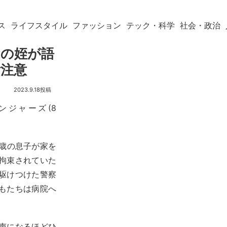
ス
ライフスタイル
ファッション
テック・科学
社会・政治
ndtの姪が語
ご注意
2023.9.18
ンジャーズ(8
2歳の息子が家を
拘束されていた
駆けつけた警察
もたちは病院へ
声になるほどひ