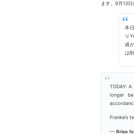
ます。9月13
本日
りY
成
は
TODAY: A
longer be
accordance
Franke’s t
— 𝐁𝐫𝐢𝐚𝐧 