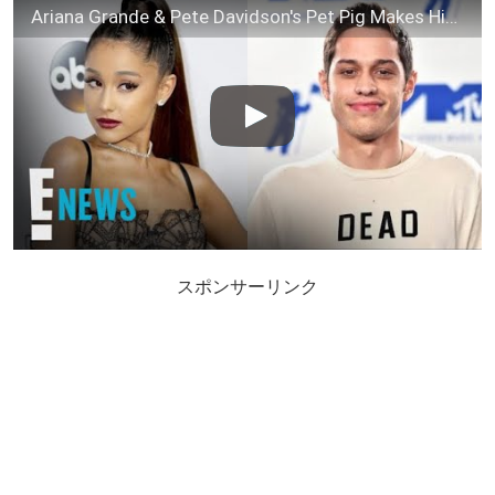
Ariana Grande & Pete Davidson's Pet Pig Makes His Debut | E! News
スポンサーリンク