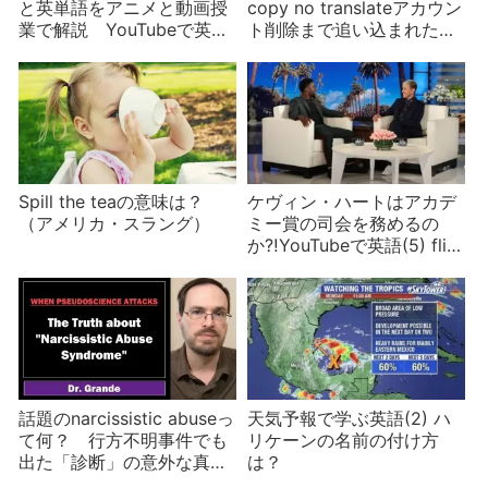
と英単語をアニメと動画授
copy no translateアカウン
業で解説 YouTubeで英語
ト削除まで追い込まれた
(6)
TikTokモノマネ動画
Spill the teaの意味は？
ケヴィン・ハートはアカデ
（アメリカ・スラング）
ミー賞の司会を務めるの
か⁈YouTubeで英語(5) flip
side, end me, in the fireの
意味は？
話題のnarcissistic abuseっ
天気予報で学ぶ英語(2) ハ
て何？ 行方不明事件でも
リケーンの名前の付け方
出た「診断」の意外な真実
は？
とは