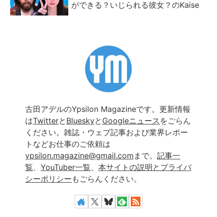
ができる？いじられる彼女？のKaise
古田アデルのYpsilon Magazineです。更新情報
は
Twitter
と
Bluesky
と
Googleニュース
をごらん
ください。雑誌・ウェブ記事および業界レポー
トなどお仕事のご依頼は
ypsilon.magazine@gmail.com
まで。
記事一
覧
、
YouTuber一覧
、
本サイトの説明とプライバ
シーポリシー
もごらんください。