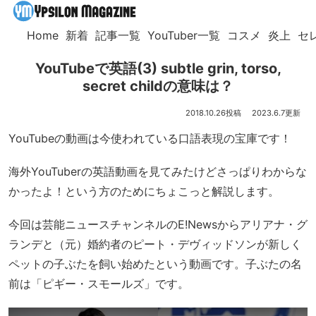
Home
新着
記事一覧
YouTuber一覧
コスメ
炎上
セ
YouTubeで英語(3) subtle grin, torso,
secret childの意味は？
2018.10.26
2023.6.7
YouTubeの動画は今使われている口語表現の宝庫です！
海外YouTuberの英語動画を見てみたけどさっぱりわからな
かったよ！という方のためにちょこっと解説します。
今回は芸能ニュースチャンネルのE!Newsからアリアナ・グ
ランデと（元）婚約者のピート・デヴィッドソンが新しく
ペットの子ぶたを飼い始めたという動画です。子ぶたの名
前は「ピギー・スモールズ」です。