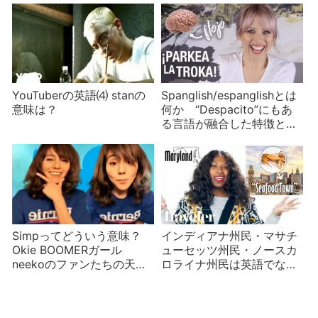
YouTuberの英語⑷ stanの
Spanglish/espanglishとは
意味は？
何か “Despacito”にもあ
る言語が融合した特徴と
は？
Simpってどういう意味？
インディアナ州民・マサチ
Okie BOOMERガール
ューセッツ州民・ノースカ
neekoのファンたちの天国
ロライナ州民は英語でなん
と地獄
て言う？