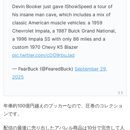
Devin Booker just gave IShowSpeed a tour of
his insane man cave, which includes a mix of
classic American muscle vehicles: a 1959
Chevrolet Impala, a 1987 Buick Grand National,
a 1996 Impala SS with only 86 miles and a
custom 1970 Chevy K5 Blazer
pic.twitter.com/cDO9rbuJad
— FearBuck (@FearedBuck)
September 29,
2025
年俸約100億円越えのブッカーなので、圧巻のコレクショ
ンです。
配信の最後に売り出したアパレル商品は10分で完売して人