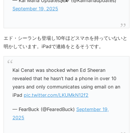
— Kai Mafia Updates🗽💫 (@Kaimafiaupdates)
September 19, 2025
エド・シーランも登場し10年ほどスマホを持っていないと
明かしています。iPadで連絡をとるそうです。
Kai Cenat was shocked when Ed Sheeran
revealed that he hasn’t had a phone in over 10
years and only communicates using email on an
iPad
pic.twitter.com/LKUMkN12f2
— FearBuck (@FearedBuck)
September 19,
2025