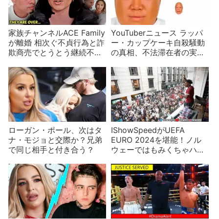
家族チャンネルACE Family
YouTuberニュース ラッパ
が離婚 相次ぐ不貞行為と詐
ー・カップケーキ自殺騒動
欺商売でとうとう継続不能
の真相、不法滞在者の実態
になったか
など
ローガン・ポール、次はタ
IShowSpeedがUEFA
ナ・モジョと交際か？兄弟
EURO 2024を堪能！ノル
で同じ相手と付き合う？
ウェーではもみくちゃハン
ガリーでは中指を立てられ
アイルランドで鼻毛脱毛