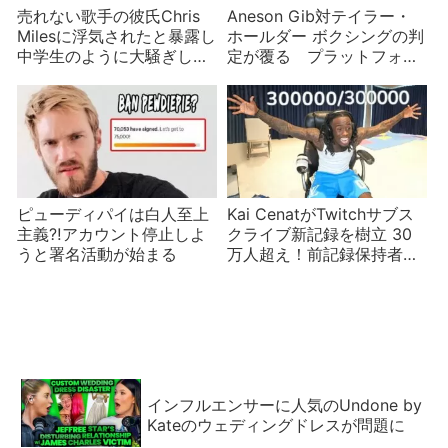
売れない歌手の彼氏Chris
Aneson Gib対テイラー・
Milesに浮気されたと暴露し
ホールダー ボクシングの判
中学生のように大騒ぎして
定が覆る プラットフォー
見せるタナ・モジョ
ム対決のその後
ピューディパイは白人至上
Kai CenatがTwitchサブス
主義⁈アカウント停止しよ
クライブ新記録を樹立 30
うと署名活動が始まる
万人超え！前記録保持者の
LudwigやYouTuberの
Roman Atwoodも祝福
インフルエンサーに人気のUndone by
Kateのウェディングドレスが問題に