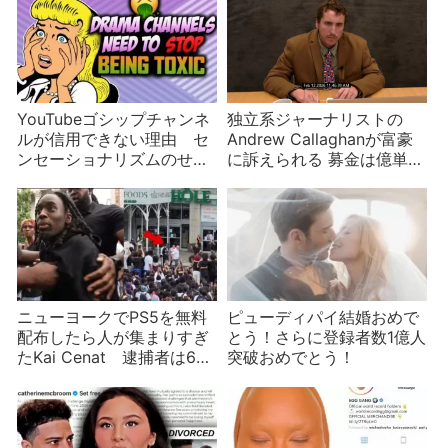
YouTubeゴシップチャンネ
独立系ジャーナリストの
ルが信用できない理由 セ
Andrew Callaghanが富豪
ンセーショナリズムのせい
に訴えられる 募金は億単位
で見逃される犯罪
に
ニューヨークでPS5を無料
ピューディパイ結婚おめで
配布したら人が集まりすぎ
とう！さらに登録者数1億人
たKai Cenat 逮捕者は65
突破おめでとう！
名、人気すぎて大事件に