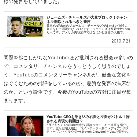
様の発言をしていました。
ジェームズ・チャールズが大量ブロック！チャン
ネル削除されるべきと発言
美容YouTuberのジェームズ・チャールズがまたまた物騒な
発言をして話題になっています。ジェームズは登録者数1580
万人です。アメリカ美容業界ではなにかと話題の人物で、フ
ァンも多く影響力が強いYouTuberです。着用しているトレ
ーナーは...
2019.7.21
問題を起こしがちなYouTuberほど批判される機会が多いの
で、コメンタリーチャンネルをうっとうしく思うのでしょ
う。YouTubeのコメンタリーチャンネルが、健全な文化を
はぐくむための批評をしているのか、悪質な発言の温床な
のか、という論争です。今後のYouTubeの方針に注目が集
まります。
YouTube CEOを巻き込み右派と左派がバトル！許
される表現の範囲は？
6月上旬からYouTuberの間で議論されていた出来事を紹介し
ます。主な登場人物は、コメンテーター兼コメディアンのス
ティーブン・クラウダー(Steven Crowder)とVoxの記者をし
ているカルロス・マザ(Carlos Maza)です。...