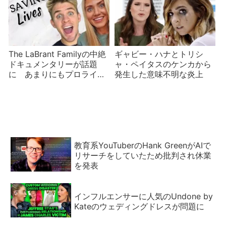
The LaBrant Familyの中絶
ギャビー・ハナとトリシ
ドキュメンタリーが話題
ャ・ペイタスのケンカから
に あまりにもプロライフ
発生した意味不明な炎上
すぎて炎上
教育系YouTuberのHank GreenがAIで
リサーチをしていたため批判され休業
を発表
インフルエンサーに人気のUndone by
Kateのウェディングドレスが問題に