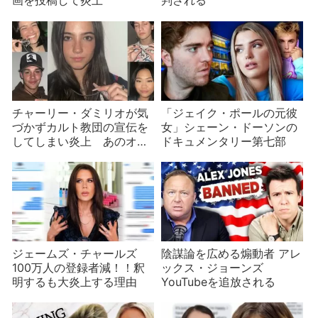
画を投稿して炎上
判される
チャーリー・ダミリオが気
「ジェイク・ポールの元彼
づかずカルト教団の宣伝を
女」シェーン・ドーソンの
してしまい炎上 あのオリ
ドキュメンタリー第七部
ンピアンも！
ジェームズ・チャールズ
陰謀論を広める煽動者 アレ
100万人の登録者減！！釈
ックス・ジョーンズ
明するも大炎上する理由
YouTubeを追放される