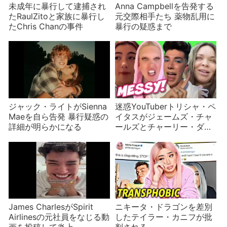
未成年に暴行して逮捕され
Anna Campbellを告発する
たRaulZitoと家族に暴行し
元交際相手たち 薬物乱用に
たChris Chanの事件
暴行の疑惑まで
ジャック・ライトがSienna
迷惑YouTuberトリシャ・ペ
Maeを自ら告発 暴行疑惑の
イタスがジェームズ・チャ
詳細が明らかになる
ールズとチャーリー・ダミ
リオを批判
James CharlesがSpirit
ニキータ・ドラゴンを差別
Airlinesの元社員をなじる動
したテイラー・カニフが批