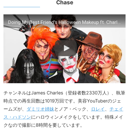
Chase
Doing My Best Friend's Halloween Makeup ft. Charli, Dixie, Noah, Larray & Chase
チャンネルはJames Charles（登録者数2330万人）、執筆
時点での再生回数は1019万回です。美容YouTuberのジェ
ームズが、
ダミリオ姉妹
とノア・ベック、
ロレイ
、
チェイ
ス・ハドソン
にハロウィンメイクをしています。特殊メイ
クなので撮影に8時間を要しています。