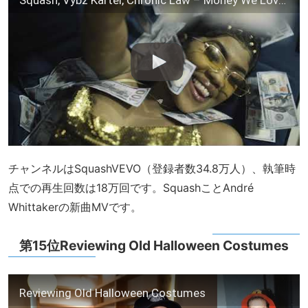
Squash, Vybz Kartel, Chronic Law – Money We Love (Official Video)
チャンネルはSquashVEVO（登録者数34.8万人）、執筆時
点での再生回数は18万回です。SquashことAndré
Whittakerの新曲MVです。
第15位Reviewing Old Halloween Costumes
Reviewing Old Halloween Costumes