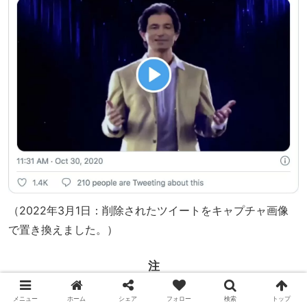
（2022年3月1日：削除されたツイートをキャプチャ画像
で置き換えました。）
注
メニュー
ホーム
シェア
フォロー
検索
トップ
ロバート・カーダシアンはご存じキム・カーダシアン