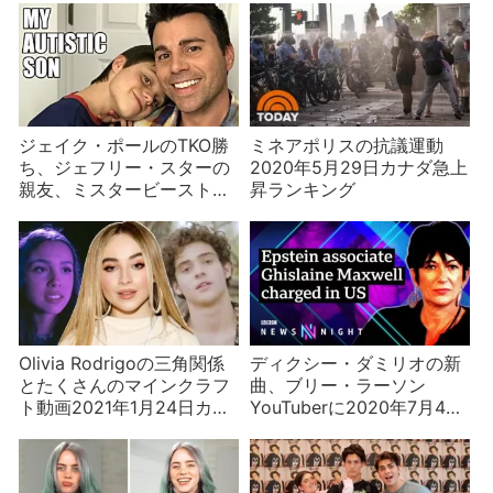
ジェイク・ポールのTKO勝
ミネアポリスの抗議運動
ち、ジェフリー・スターの
2020年5月29日カナダ急上
親友、ミスタービーストの
昇ランキング
鬼ごっこなど2021年4月18
日アメリカ急上昇ランキン
グ
Olivia Rodrigoの三角関係
ディクシー・ダミリオの新
とたくさんのマインクラフ
曲、ブリー・ラーソン
ト動画2021年1月24日カナ
YouTuberに2020年7月4日
ダ急上昇ランキング
カナダ急上昇ランキング