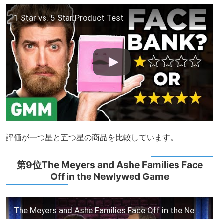
1 Star vs. 5 Star Product Test
評価が一つ星と五つ星の商品を比較しています。
第9位The Meyers and Ashe Families Face
Off in the Newlywed Game
The Meyers and Ashe Families Face Off in the Newlywed Game