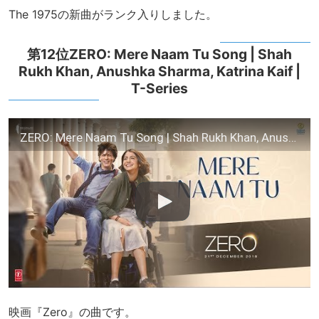
The 1975の新曲がランク入りしました。
第12位ZERO: Mere Naam Tu Song | Shah
Rukh Khan, Anushka Sharma, Katrina Kaif |
T-Series
ZERO: Mere Naam Tu Song | Shah Rukh Khan, Anushka Sharma, Katrina Kaif | Ajay-Atul |T-Series
映画『Zero』の曲です。