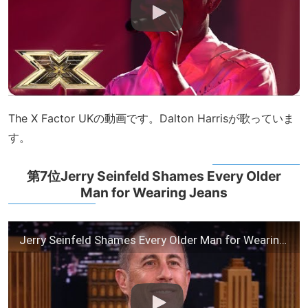
The X Factor UKの動画です。Dalton Harrisが歌っていま
す。
第7位Jerry Seinfeld Shames Every Older
Man for Wearing Jeans
Jerry Seinfeld Shames Every Older Man for Wearing Jeans