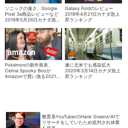
ソニックの速さ、Google
Galaxy Foldのレビュー
Pixel 3a商品レビューなど
2019年4月21日カナダ急上
2019年5月26日カナダ急上
昇ランキング
昇ランキング
Pokémonの新作発表、
遂に北米でも感染拡大
Celina Spooky Booが
2020年3月14日カナダ急上
Amazonで買い漁る2021年
昇ランキング
2月28日カナダ急上昇ラン
キング
教育系YouTuberのHank GreenがAIで
リサーチをしていたため批判され休業
を発表