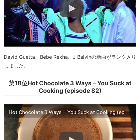
David Guetta、Bebe Rexha、J Balvinの新曲がランク入り
しました。
第18位Hot Chocolate 3 Ways – You Suck at
Cooking (episode 82)
Hot Chocolate 3 Ways – You Suck at Cooking (episode 82)