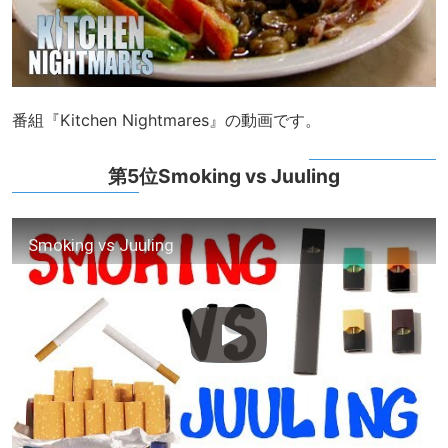
番組『Kitchen Nightmares』の動画です。
第5位Smoking vs Juuling
Smoking vs Juuling