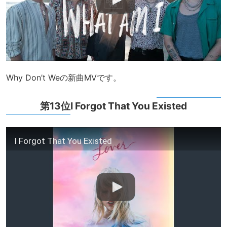
Why Don’t Weの新曲MVです。
第13位I Forgot That You Existed
I Forgot That You Existed