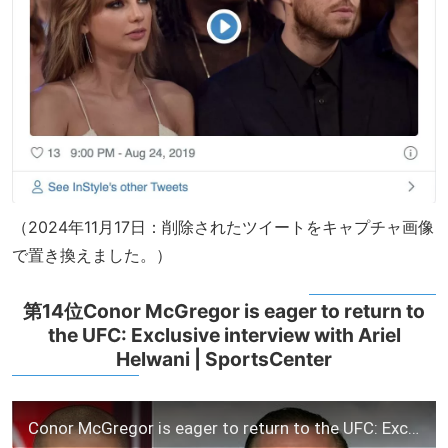
（2024年11月17日：削除されたツイートをキャプチャ画像
で置き換えました。）
第14位Conor McGregor is eager to return to
the UFC: Exclusive interview with Ariel
Helwani | SportsCenter
Conor McGregor is eager to return to the UFC: Exclusive interview with Ariel Helwani | SportsCenter