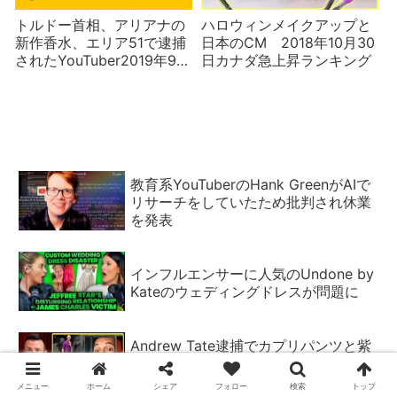
トルドー首相、アリアナの
ハロウィンメイクアップと
新作香水、エリア51で逮捕
日本のCM 2018年10月30
されたYouTuber2019年9月
日カナダ急上昇ランキング
21日カナダ急上昇ランキン
グ
教育系YouTuberのHank GreenがAIで
リサーチをしていたため批判され休業
を発表
インフルエンサーに人気のUndone by
Kateのウェディングドレスが問題に
Andrew Tate逮捕でカプリパンツと紫
のシャツがいじられる トランプは助け
るつもりなし
メニュー
ホーム
シェア
フォロー
検索
トップ