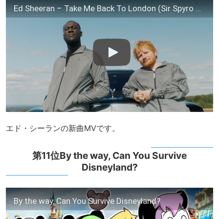
Ed Sheeran – Take Me Back To London (Sir Spyro Remix) [feat. Stormzy, Jaykae & Aitch]
エド・シーランの新曲MVです。
第11位By the way, Can You Survive
Disneyland?
By the way, Can You Survive Disneyland?