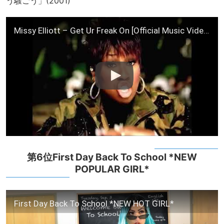
う騒ごう」(2001)
Missy Elliott – Get Ur Freak On [Official Music Video]
第6位First Day Back To School *NEW
POPULAR GIRL*
First Day Back To School *NEW HOT GIRL*