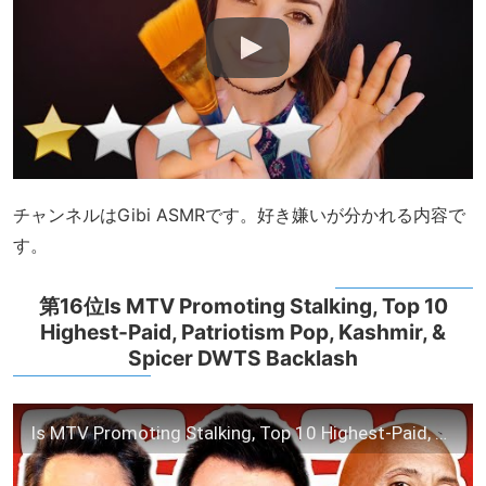
チャンネルはGibi ASMRです。好き嫌いが分かれる内容で
す。
第16位Is MTV Promoting Stalking, Top 10
Highest-Paid, Patriotism Pop, Kashmir, &
Spicer DWTS Backlash
Is MTV Promoting Stalking, Top 10 Highest-Paid, Patriotism Pop, Kashmir, & Spicer DWTS Backlash