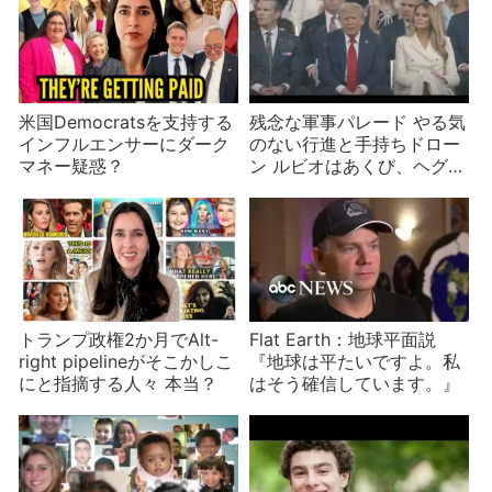
米国Democratsを支持する
残念な軍事パレード やる気
インフルエンサーにダーク
のない行進と手持ちドロー
マネー疑惑？
ン ルビオはあくび、ヘグセ
スはアル中
トランプ政権2か月でAlt-
Flat Earth：地球平面説
right pipelineがそこかしこ
『地球は平たいですよ。私
にと指摘する人々 本当？
はそう確信しています。』