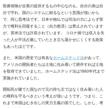
医療保険が企業の提供するもの中心なのも、自分の身は自
分で守れ、国のシステムに頼るなという意識が強いから
で、同じ思考法です。日本や独仏では司法の力によらず実
力で権利を回復すること（自力救済）は禁止されています
が、英米法では許容されています。 コロナ禍では収入を失
った人が不法占拠していたとき立ち退かせにくくする政策
もあったほどです。
また、米国の歴史では有名な
ホームステッド法
があって、
アメリカの開拓者たちは土地に住み着いて耕作すれば土地
を取得できていました。ホームステッド法は1980年代まで
実施されていました。
開拓民が建てた国なので元の持ち主ではなく住み着いた人
の権利を守るべきという考えが強いようです。つまり、こ
れまで米国はむき出しの実力主義の国でした。しかし、考