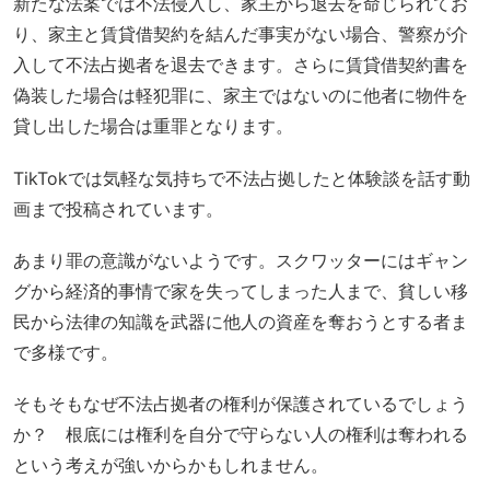
新たな法案では不法侵入し、家主から退去を命じられてお
り、家主と賃貸借契約を結んだ事実がない場合、警察が介
入して不法占拠者を退去できます。さらに賃貸借契約書を
偽装した場合は軽犯罪に、家主ではないのに他者に物件を
貸し出した場合は重罪となります。
TikTokでは気軽な気持ちで不法占拠したと体験談を話す動
画まで投稿されています。
あまり罪の意識がないようです。スクワッターにはギャン
グから経済的事情で家を失ってしまった人まで、貧しい移
民から法律の知識を武器に他人の資産を奪おうとする者ま
で多様です。
そもそもなぜ不法占拠者の権利が保護されているでしょう
か？ 根底には権利を自分で守らない人の権利は奪われる
という考えが強いからかもしれません。