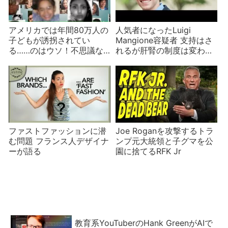
アメリカでは年間80万人の
人気者になったLuigi
子どもが誘拐されてい
Mangione容疑者 支持はさ
る……のはウソ！不思議な
れるが肝腎の制度は変わら
ウソが広まる原因は？
ない？
ファストファッションに潜
Joe Roganを攻撃するトラ
む問題 フランス人デザイナ
ンプ元大統領と子グマを公
ーが語る
園に捨てるRFK Jr
教育系YouTuberのHank GreenがAIで