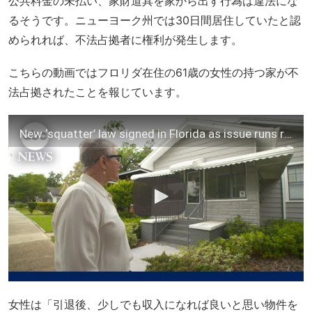
公共料金の未払い、家財道具を家から出す行為は違法にな
るそうです。ニューヨーク州では30日間居住していたと認
められれば、不法占拠者に権利が発生します。
こちらの動画ではフロリダ在住の61歳の女性の持つ家が不
法占拠されたことを報じています。
New ‘squatter’ law signed in Florida as issue runs rampant nationwide
女性は「引退後、少しでも収入になれば良いと思い物件を