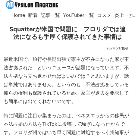
Home
新着
記事一覧
YouTuber一覧
コスメ
炎上
セ
Squatterが米国で問題に フロリダでは違
法になるも手厚く保護されてきた事情は
2024.5.17
最近米国で、旅行や長期出張で家主が不在になった家が不
法占拠された！というニュースが話題になっています。不
法占拠なら立ち退かせればよいのでは？と思いますが、話
は単純ではありません。というのも、不法占拠をしている
彼らの権利も保護されているため、家主が退去を要求して
も簡単には出てくれないのです。
特に問題に注目が集まったのは、ベネズエラからの移民が
不法占拠の方法をTikTokに投稿して騒ぎになったからで
す。フロリダ州ではいち早く問題に対処するべく州知事が