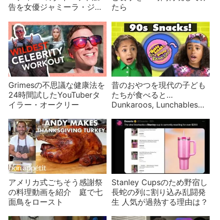
告を女優ジャミーラ・ジャ
たら
ミルが批判
Grimesの不思議な健康法を
昔のおやつを現代の子ども
24時間試したYouTuberタ
たちが食べると…
イラー・オークリー
Dunkaroos, Lunchables
Pizza, Pez, Hubba Bubba
アメリカ式ごちそう感謝祭
Stanley Cupsのため野宿し
の料理動画を紹介 庭で七
長蛇の列に割り込み乱闘発
面鳥をロースト
生 人気が過熱する理由は？