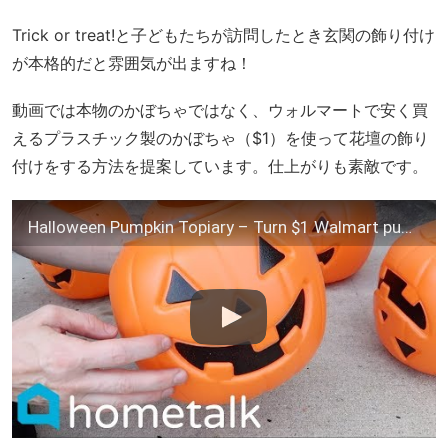
Trick or treat!と子どもたちが訪問したとき玄関の飾り付け
が本格的だと雰囲気が出ますね！
動画では本物のかぼちゃではなく、ウォルマートで安く買
えるプラスチック製のかぼちゃ（$1）を使って花壇の飾り
付けをする方法を提案しています。仕上がりも素敵です。
Halloween Pumpkin Topiary – Turn $1 Walmart pumpkins into this fall porch idea! | Hometalk