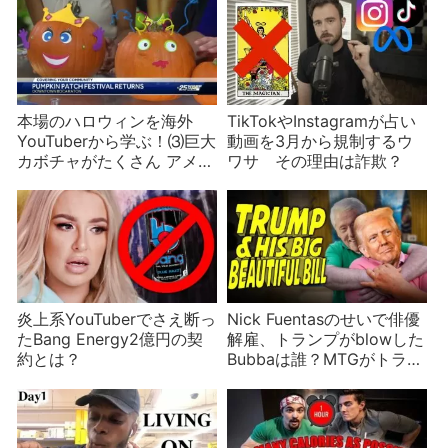
本場のハロウィンを海外
TikTokやInstagramが占い
YouTuberから学ぶ！⑶巨大
動画を3月から規制するウ
カボチャがたくさん アメリ
ワサ その理由は詐欺？
カのカボチャ祭り
炎上系YouTuberでさえ断っ
Nick Fuentasのせいで俳優
たBang Energy2億円の契
解雇、トランプがblowした
約とは？
Bubbaは誰？MTGがトラン
プとケンカ