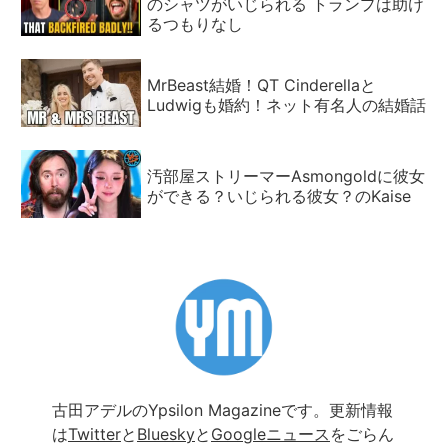
のシャツがいじられる トランプは助け
るつもりなし
MrBeast結婚！QT Cinderellaと
Ludwigも婚約！ネット有名人の結婚話
汚部屋ストリーマーAsmongoldに彼女
ができる？いじられる彼女？のKaise
古田アデルのYpsilon Magazineです。更新情報
は
Twitter
と
Bluesky
と
Googleニュース
をごらん