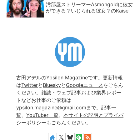
汚部屋ストリーマーAsmongoldに彼女
ができる？いじられる彼女？のKaise
古田アデルのYpsilon Magazineです。更新情報
は
Twitter
と
Bluesky
と
Googleニュース
をごらん
ください。雑誌・ウェブ記事および業界レポー
トなどお仕事のご依頼は
ypsilon.magazine@gmail.com
まで。
記事一
覧
、
YouTuber一覧
、
本サイトの説明とプライバ
シーポリシー
もごらんください。