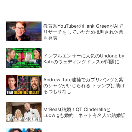
於
ケル
行動
ノ
觀察的
硏究
及
それ
もと
きは
てきとー
ビ
其
ニ
基
ヅク
極
メテ
有用
ナ
おもひつき
むせきにんなきじ
ル
提案
ノ
試論序説草稿
教育系YouTuberのHank GreenがAIで
リサーチをしていたため批判され休業
を発表
インフルエンサーに人気のUndone by
Kateのウェディングドレスが問題に
Andrew Tate逮捕でカプリパンツと紫
のシャツがいじられる トランプは助け
るつもりなし
MrBeast結婚！QT Cinderellaと
Ludwigも婚約！ネット有名人の結婚話