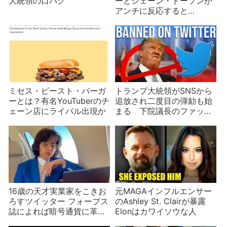
大統領の口パク
ーとシェーン・ドーソンが
アンチに反応すると…
ミセス・ビースト・バーガ
トランプ大統領がSNSから
ーとは？有名YouTuberのチ
追放され二度目の弾劾も始
ェーン店にライバル出現か
まる 下院議長のファッシ
ョンにも注目！
16歳の天才実業家をこきお
元MAGAインフルエンサー
ろすツイッター フォーブス
のAshley St. Clairが暴露
誌によれば暗号通貨に革命
Elonはカワイソウな人
をもたらす人物だが…