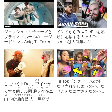
ジョッシュ・リチャーズと
インドからPewDiePieを熱
ブライス・ホールのエナジ
烈に応援する人々！T-
ードリンクAniはTikToker
seriesは人気無い⁈
ビジネスの典型例？
ある
TikTokピンクソースの怪
じぇいくトDeji、
或
イハか
なぜ売れてしまうのか、な
てき
きゃうだい
そんざい
りすま
的
ナル
同胞
ノ
存在
ニ
ぜこんなにずさんなのか、
よ
しんりてき
あつりょく
ばくろ
誰にもわからない謎食品
由
ル
心理的
壓力
ニ
曝露
サレ
に
しょうれい
タルYouTuberノ
二
症例
ニ
お
かうどう
くわんさつてき
けんきう
およ