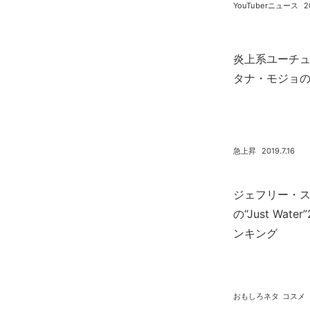
YouTuberニュース
2
炎上系ユーチ
タナ・モジョ
急上昇
2019.7.16
ジェフリー・
の“Just Wat
ンキング
おもしろネタ
コスメ