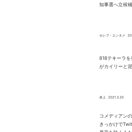
知事選へ立候
セレブ・エンタメ
20
818テキーラ
がカイリーと
炎上
2021.3.20
コメディアンのB
きっかけでTwi