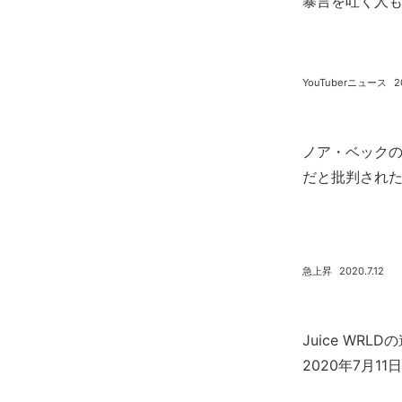
暴言を吐く人
YouTuberニュース
2
ノア・ベック
だと批判され
急上昇
2020.7.12
Juice WR
2020年7月1