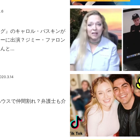
.6
ング』のキャロル・バスキンが
ョーに出演？ジミー・ファロン
んと…
020.3.14
イプハウスで仲間割れ？弁護士も介