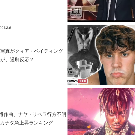
も
021.3.6
の写真がクィア・ベイティング
たが、過剰反応？
LDの遺作曲、ナヤ・リベラ行方不明
1日カナダ急上昇ランキング