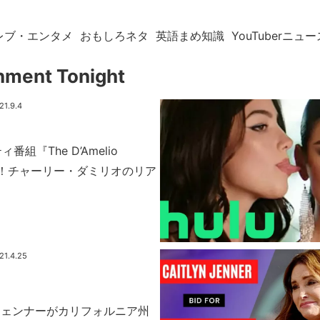
レブ・エンタメ
おもしろネタ
英語まめ知識
YouTuberニュー
nment Tonight
21.9.4
番組『The D’Amelio
開！チャーリー・ダミリオのリア
21.4.25
ジェンナーがカリフォルニア州