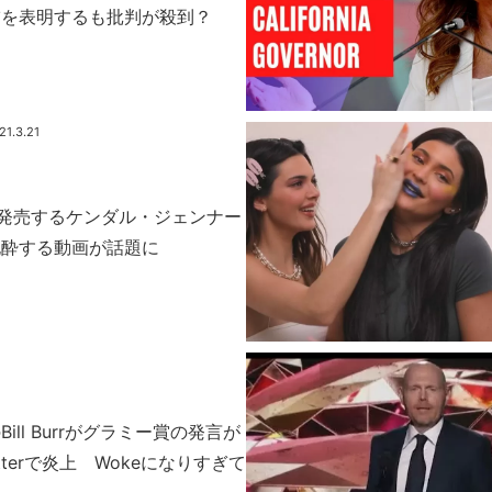
補を表明するも批判が殺到？
21.3.21
を発売するケンダル・ジェンナー
泥酔する動画が話題に
ill Burrがグラミー賞の発言が
tterで炎上 Wokeになりすぎて