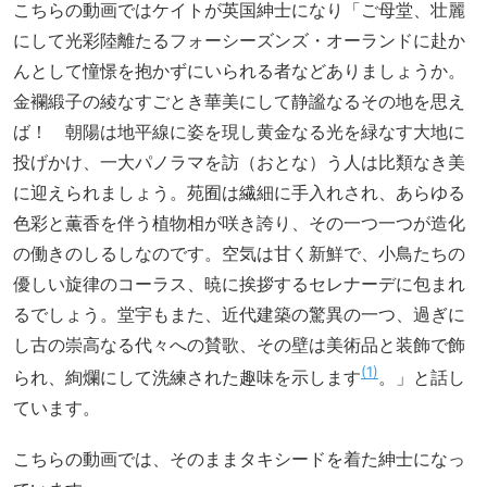
こちらの動画ではケイトが英国紳士になり「ご母堂、壮麗
にして光彩陸離たるフォーシーズンズ・オーランドに赴か
んとして憧憬を抱かずにいられる者などありましょうか。
金襴緞子の綾なすごとき華美にして静謐なるその地を思え
ば！ 朝陽は地平線に姿を現し黄金なる光を緑なす大地に
投げかけ、一大パノラマを訪（おとな）う人は比類なき美
に迎えられましょう。苑囿は繊細に手入れされ、あらゆる
色彩と薫香を伴う植物相が咲き誇り、その一つ一つが造化
の働きのしるしなのです。空気は甘く新鮮で、小鳥たちの
優しい旋律のコーラス、暁に挨拶するセレナーデに包まれ
るでしょう。堂宇もまた、近代建築の驚異の一つ、過ぎに
し古の崇高なる代々への賛歌、その壁は美術品と装飾で飾
1
られ、絢爛にして洗練された趣味を示します
。」と話し
ています。
こちらの動画では、そのままタキシードを着た紳士になっ