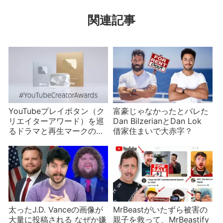
関連記事
YouTubeプレイボタン（ク
富豪じゃなかったとバレた
リエイターアワード）を巡
Dan BilzerianとDan Lok
るドラマと再生マークの歴
借家住まいで大赤字？
史 登録者数が節目に達し
ても贈られないことがあ
る？
太ったJ.D. Vanceの画像が
MrBeastがいたずら被害の
大量に投稿される なぜか嫌
親子を救って、MrBeastify