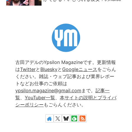
古田アデルのYpsilon Magazineです。更新情報
は
Twitter
と
Bluesky
と
Googleニュース
をごらん
ください。雑誌・ウェブ記事および業界レポー
トなどお仕事のご依頼は
ypsilon.magazine@gmail.com
まで。
記事一
覧
、
YouTuber一覧
、
本サイトの説明とプライバ
シーポリシー
もごらんください。