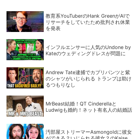
教育系YouTuberのHank GreenがAIで
リサーチをしていたため批判され休業
を発表
インフルエンサーに人気のUndone by
Kateのウェディングドレスが問題に
Andrew Tate逮捕でカプリパンツと紫
のシャツがいじられる トランプは助け
るつもりなし
MrBeast結婚！QT Cinderellaと
Ludwigも婚約！ネット有名人の結婚話
汚部屋ストリーマーAsmongoldに彼女
ができる？いじられる彼女？のKaise