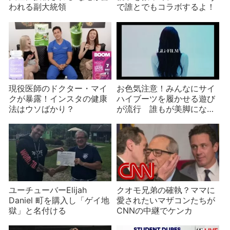
われる副大統領
で誰とでもコラボするよ！
現役医師のドクター・マイ
お色気注意！みんなにサイ
クが暴露！インスタの健康
ハイブーツを履かせる遊び
法はウソばかり？
が流行 誰もが美脚になる
悪夢の世界
ユーチューバーElijah
クオモ兄弟の確執？ママに
Daniel 町を購入し「ゲイ地
愛されたいマザコンたちが
獄」と名付ける
CNNの中継でケンカ