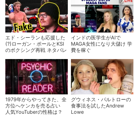
エド・シーランも応援した
インドの医学生がAIで
(?)ローガン・ポールとKSI
MAGA女性になり大儲け 学
のボクシング再戦 ネタバレ
費を稼ぐ
1979年からやってきた、全
グウィネス・パルトローの
方位へケンカを売る占い
食事法を試したAndrew
人気YouTuberの性格は？
Lowe