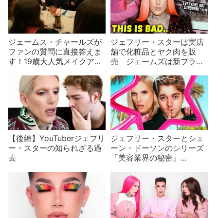
ジェームス・チャールズが
ジェフリー・スターは実店
ファンの質問に直接答えま
舗で化粧品とヤク肉を販
す！19歳大人気メイクアッ
売 ジェームズは新ブラン
プアーティストの幼少期と
ドを発表するも注目度に疑
これまでの苦労は？
問符
【後編】YouTuberジェフリ
ジェフリー・スターとシェ
ー・スターの知られざる過
ーン・ドーソンのシリーズ
去
『美容業界の秘密』
part2/9