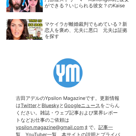
ができる？いじられる彼女？のKaise
マケイラが離婚裁判でもめている？新
恋人を褒め、元夫に悪口 元夫は証拠
を探す
古田アデルのYpsilon Magazineです。更新情報
は
Twitter
と
Bluesky
と
Googleニュース
をごらん
ください。雑誌・ウェブ記事および業界レポー
トなどお仕事のご依頼は
ypsilon.magazine@gmail.com
まで。
記事一
覧
、
YouTuber一覧
、
本サイトの説明とプライバ