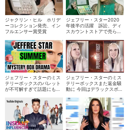
ジャクリン・ヒル ホリデ
ジェフリー・スター2020
ーコレクション発売、イン
年後半の活躍 訴訟、ディ
フルエンサー賞受賞
スカウントストアで売られ
る商品など
ジェフリー・スターのミス
ジェフリー・スターのミス
テリーボックスのパレット
テリーボックスまた返金騒
が不可解すぎて話題にもな
動に 今回はデラックスボッ
らない
クス