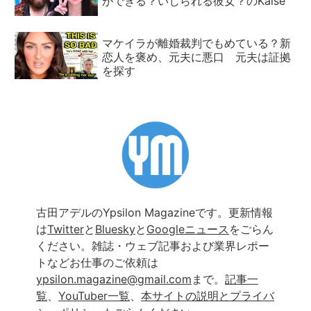
ができる？いじられる彼女？のKaise
マケイラが離婚裁判でもめている？新
恋人を褒め、元夫に悪口 元夫は証拠
を探す
古田アデルのYpsilon Magazineです。更新情報
は
Twitter
と
Bluesky
と
Googleニュース
をごらん
ください。雑誌・ウェブ記事および業界レポー
トなどお仕事のご依頼は
ypsilon.magazine@gmail.com
まで。
記事一
覧
、
YouTuber一覧
、
本サイトの説明とプライバ