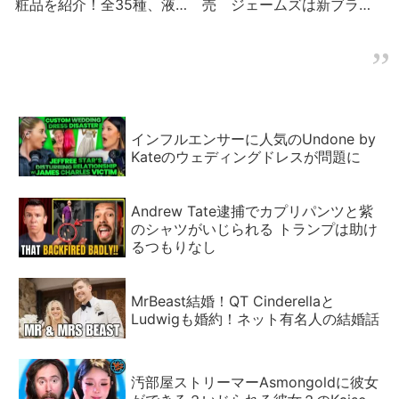
粧品を紹介！全35種、液晶
売 ジェームズは新ブラン
パネル付き
ドを発表するも注目度に疑
問符
インフルエンサーに人気のUndone by
Kateのウェディングドレスが問題に
Andrew Tate逮捕でカプリパンツと紫
のシャツがいじられる トランプは助け
るつもりなし
MrBeast結婚！QT Cinderellaと
Ludwigも婚約！ネット有名人の結婚話
汚部屋ストリーマーAsmongoldに彼女