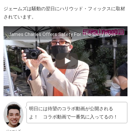
ジェームズは騒動の翌日にハリウッド・フィックスに取材
されています。
James Charles Offers Safety For The Sway Boys & Turns The Tables On Paparazzi At Zinque Cafe 8.20.20
明日には待望のコラボ動画が公開される
よ！ コラボ動画で一番気に入ってるの！
ジェームズ