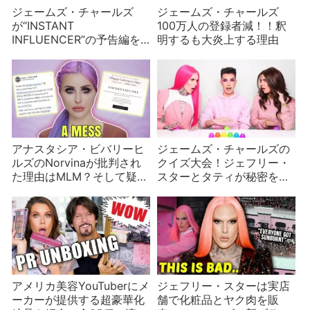
ジェームズ・チャールズ
ジェームズ・チャールズ
が“INSTANT
100万人の登録者減！！釈
INFLUENCER”の予告編を
明するも大炎上する理由
公開！マイクロインフルエ
ンサーを発掘
アナスタシア・ビバリーヒ
ジェームズ・チャールズの
ルズのNorvinaが批判され
クイズ大会！ジェフリー・
た理由はMLM？そして疑惑
スターとタティが秘密を告
がもう一つ？
白
アメリカ美容YouTuberにメ
ジェフリー・スターは実店
ーカーが提供する超豪華化
舗で化粧品とヤク肉を販