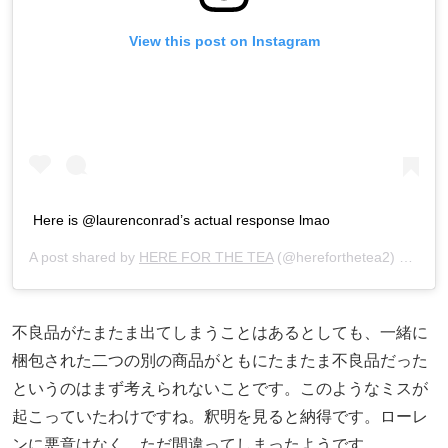
View this post on Instagram
Here is @laurenconrad’s actual response lmao
A post shared by
HERE FOR THE TEA
(@hereforthetea2) on
Aug 
不良品がたまたま出てしまうことはあるとしても、一緒に
梱包された二つの別の商品がともにたまたま不良品だった
というのはまず考えられないことです。このようなミスが
起こっていたわけですね。釈明を見ると納得です。ローレ
ンに悪意はなく、ただ間違ってしまったようです。