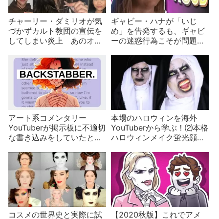
チャーリー・ダミリオが気
ギャビー・ハナが「いじ
づかずカルト教団の宣伝を
め」を告発するも、ギャビ
してしまい炎上 あのオリ
ーの迷惑行為こそが問題だ
ンピアンも！
と反論され炎上
アート系コメンタリー
本場のハロウィンを海外
YouTuberが掲示板に不適切
YouTuberから学ぶ！⑵本格
な書き込みをしていたと暴
ハロウィンメイク蛍光顔料
露され炎上
で空飛ぶ鼻
コスメの世界史と実際に試
【2020秋版】これでアメ