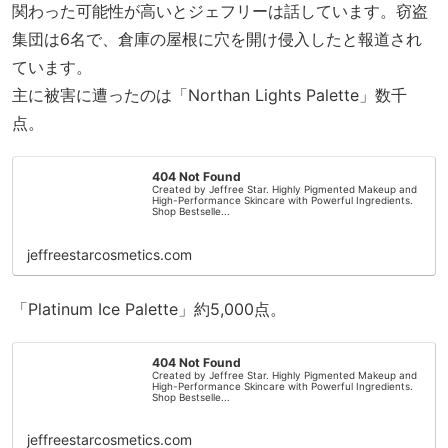
関わった可能性が高いとジェフリーは話しています。窃盗
集団は6名で、倉庫の屋根に穴を開け侵入したと報道され
ています。
主に被害に遭ったのは「Northan Lights Palette」数千
点。
404 Not Found
Created by Jeffree Star. Highly Pigmented Makeup and
High-Performance Skincare with Powerful Ingredients.
Shop Bestselle...
jeffreestarcosmetics.com
「Platinum Ice Palette」約5,000点。
404 Not Found
Created by Jeffree Star. Highly Pigmented Makeup and
High-Performance Skincare with Powerful Ingredients.
Shop Bestselle...
jeffreestarcosmetics.com