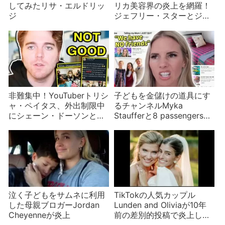
してみたリサ・エルドリッ
リカ美容界の炎上を網羅！
ジ
ジェフリー・スターとジェ
ームズ・チャールズとタテ
ィとシェーン・ドーソン
非難集中！YouTuberトリシ
子どもを金儲けの道具にす
ャ・ペイタス、外出制限中
るチャンネルMyka
にシェーン・ドーソンと誕
Staufferと8 passengers虐
生日パーティー
待疑惑も
泣く子どもをサムネに利用
TikTokの人気カップル
した母親ブロガーJordan
Lunden and Oliviaが10年
Cheyenneが炎上
前の差別的投稿で炎上しハ
ネムーン中に釈明に追い込