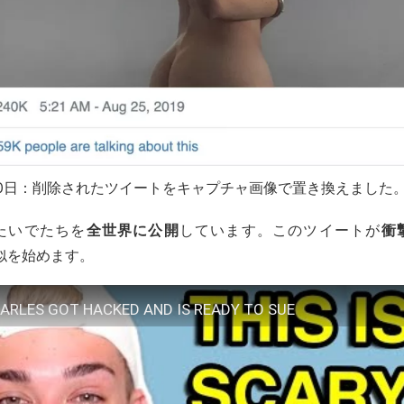
月10日：削除されたツイートをキャプチャ画像で置き換えました
たいでたちを
全世界に公開
しています。このツイートが
衝
も真似を始めます。
ARLES GOT HACKED AND IS READY TO SUE