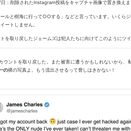
27日：削除されたInstagram投稿をキャプチャ画像で置き換え
ポールと樹海に行って○○する」などと言っています。いくらジ
ツイートしません。
ントを取り戻したジェームズは犯人たちに向けてこのようにツ
カウントを取り戻した。また被害に遭うかもしれないから、
一の
裸の写真よ。もう流出させるって脅しはきかない！