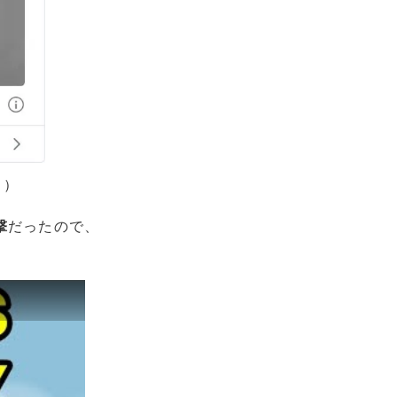
。）
撃
だったので、