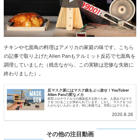
チキンや七面鳥の料理はアメリカの家庭の味です。こちら
の記事で取り上げたAllen Panもテルミット反応で七面鳥を
調理していました（残念ながら、この実験は悲惨な失敗に
終わりました）。
反マスク派にはマスク銃をぶっ放せ！YouTuber
Allen Panの変なメカ
新型コロナウイルスの感染拡大を防ぐため、人混みではマス
クをつけることが求められています。しかし、マスクをつけ
たがらない人がいます。特に米国では、市民にはマスクをつ
けない自由があると主張する人々が多くいます。たとえばこ
ちらの女性は、「私はマス...
2020.8.26
その他の注目動画