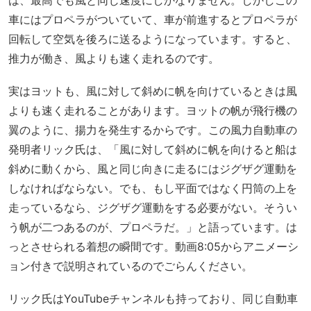
は、最高でも風と同じ速度にしかなりません。しかしこの
車にはプロペラがついていて、車が前進するとプロペラが
回転して空気を後ろに送るようになっています。すると、
推力が働き、風よりも速く走れるのです。
実はヨットも、風に対して斜めに帆を向けているときは風
よりも速く走れることがあります。ヨットの帆が飛行機の
翼のように、揚力を発生するからです。この風力自動車の
発明者リック氏は、「風に対して斜めに帆を向けると船は
斜めに動くから、風と同じ向きに走るにはジグザグ運動を
しなければならない。でも、もし平面ではなく円筒の上を
走っているなら、ジグザグ運動をする必要がない。そうい
う帆が二つあるのが、プロペラだ。」と語っています。は
っとさせられる着想の瞬間です。動画8:05からアニメーシ
ョン付きで説明されているのでごらんください。
リック氏はYouTubeチャンネルも持っており、同じ自動車