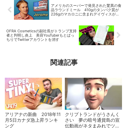
アメリカのスーパーで発見された驚異の食
品ラウンドミール 410gのタンパク質が
226gのマカロニに含まれデイヴィスが君
の家に来る秘密とは？
OFRA Cosmeticsの副社長がトランプ支持
者と判明し炎上 美容YouTuberもとばっ
ちりでTwitterアカウントを消す
関連記事
アリアナの新曲 2018年11
クリプトランドがうさんく
月5日カナダ急上昇ランキ
さい 夢の暗号通貨島の宣
ング
伝動画がネタまみれでツッ