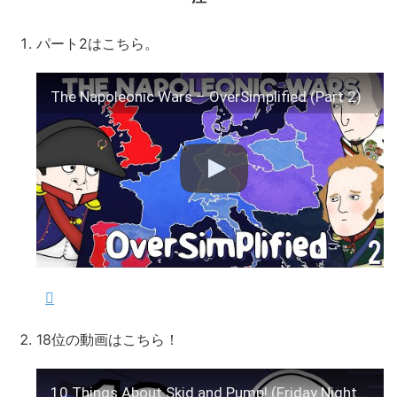
パート2はこちら。
The Napoleonic Wars – OverSimplified (Part 2)
18位の動画はこちら！
10 Things About Skid and Pump! (Friday Night Funkin' Facts)