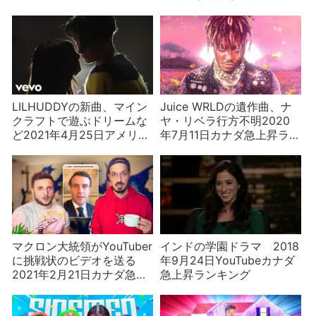
コまれる
LILHUDDYの新曲、マイン
Juice WRLDの遺作曲、ナ
クラフトで遊ぶドリームな
ヤ・リベラ行方不明2020
ど2021年4月25日アメリカ
年7月11日カナダ急上昇ラン
急上昇ランキング
キング
マクロン大統領がYouTuber
インドの学園ドラマ 2018
に挑戦状のビデオを送る
年9月24日YouTubeカナダ
2021年2月21日カナダ急上
急上昇ランキング
昇ランキング