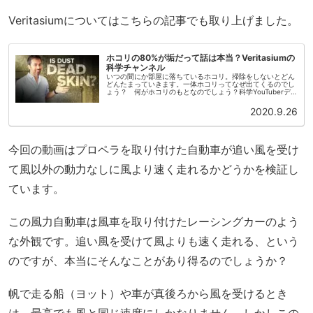
Veritasiumについてはこちらの記事でも取り上げました。
ホコリの80%が垢だって話は本当？Veritasiumの
科学チャンネル
いつの間にか部屋に落ちているホコリ。掃除をしないとどん
どんたまっていきます。一体ホコリってなぜ出てくるのでし
ょう？ 何がホコリのもとなのでしょう？科学YouTuberデ
レク・ミュラー(Derek Muller)のチャンネルVeritasiu...
2020.9.26
今回の動画はプロペラを取り付けた自動車が追い風を受け
て風以外の動力なしに風より速く走れるかどうかを検証し
ています。
この風力自動車は風車を取り付けたレーシングカーのよう
な外観です。追い風を受けて風よりも速く走れる、という
のですが、本当にそんなことがあり得るのでしょうか？
帆で走る船（ヨット）や車が真後ろから風を受けるとき