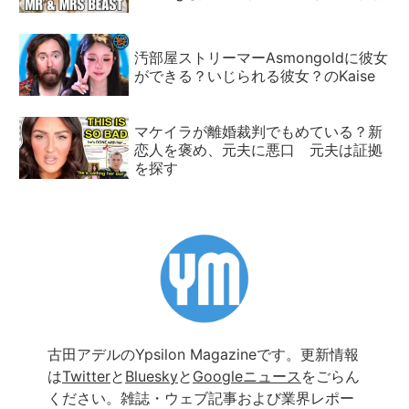
汚部屋ストリーマーAsmongoldに彼女
ができる？いじられる彼女？のKaise
マケイラが離婚裁判でもめている？新
恋人を褒め、元夫に悪口 元夫は証拠
を探す
古田アデルのYpsilon Magazineです。更新情報
は
Twitter
と
Bluesky
と
Googleニュース
をごらん
ください。雑誌・ウェブ記事および業界レポー