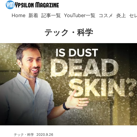
Home
新着
記事一覧
YouTuber一覧
コスメ
炎上
セ
テック・科学
テック・科学
2020.9.26