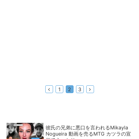
前
次
1
2
3
へ
へ
彼氏の兄弟に悪口を言われるMikayla
Nogueira 動画を売るMTG カツラの宣