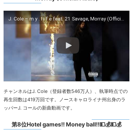
J. Cole – m y . l i f e feat. 21 Savage, Morray (Official Audio)
チャンネルはJ. Cole（登録者数546万人）、執筆時点での
再生回数は419万回です。ノースキャロライナ州出身のラ
ッパーJ. コールの新曲動画です。
第8位Hotel games!! Money ball!!💵💰💵💰