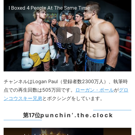
I Boxed 4 People At The Same Time
チャンネルはLogan Paul（登録者数2300万人）、執筆時
点での再生回数は505万回です。
ローガン・ポール
が
グロ
ンコウスキー兄弟
とボクシングをしています。
第17位p u n c h i n ‘ . t h e . c l o c k