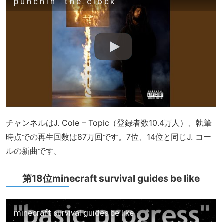
p u n c h i n ‘ . t h e . c l o c k
チャンネルはJ. Cole – Topic（登録者数10.4万人）、執筆
時点での再生回数は87万回です。7位、14位と同じJ. コー
ルの新曲です。
第18位minecraft survival guides be like
minecraft survival guides be like