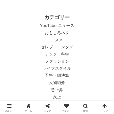
カテゴリー
YouTuberニュース
おもしろネタ
コスメ
セレブ・エンタメ
テック・科学
ファッション
ライフスタイル
予告・総決算
人物紹介
急上昇
炎上
社会・政治
英語まめ知識
メニュー
ホーム
シェア
フォロー
検索
トップ