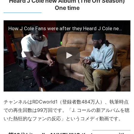
Heard J Cole new Album (The Off Season)
One time
How J Cole Fans were after they Heard J Cole new Album (The Off Season) One time
チャンネルはRDCworld1（登録者数484万人）、執筆時点
での再生回数は99万回です。「J. コールの新アルバムを聴
いた熱狂的なファンの反応」というコメディ動画です。