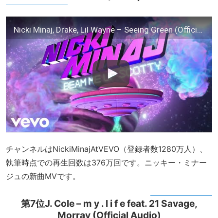
Nicki Minaj, Drake, Lil Wayne – Seeing Green (Official Audio)
チャンネルはNickiMinajAtVEVO（登録者数1280万人）、
執筆時点での再生回数は376万回です。ニッキー・ミナー
ジュの新曲MVです。
第7位J. Cole – m y . l i f e feat. 21 Savage,
Morray (Official Audio)