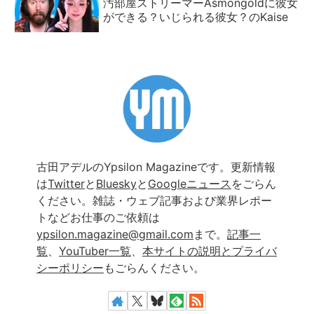
汚部屋ストリーマーAsmongoldに彼女
ができる？いじられる彼女？のKaise
古田アデルのYpsilon Magazineです。更新情報
は
Twitter
と
Bluesky
と
Googleニュース
をごらん
ください。雑誌・ウェブ記事および業界レポー
トなどお仕事のご依頼は
ypsilon.magazine@gmail.com
まで。
記事一
覧
、
YouTuber一覧
、
本サイトの説明とプライバ
シーポリシー
もごらんください。