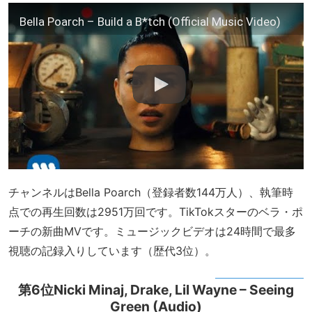
Bella Poarch – Build a B*tch (Official Music Video)
チャンネルはBella Poarch（登録者数144万人）、執筆時
点での再生回数は2951万回です。TikTokスターのベラ・ポ
ーチの新曲MVです。ミュージックビデオは24時間で最多
視聴の記録入りしています（歴代3位）。
第6位Nicki Minaj, Drake, Lil Wayne – Seeing
Green (Audio)