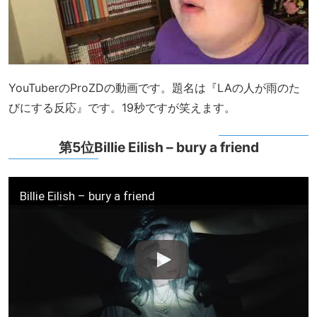
YouTuberのProZDの動画です。題名は『LAの人が雨のた
びにする反応』です。19秒ですが笑えます。
第5位Billie Eilish – bury a friend
Billie Eilish – bury a friend