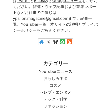
は
Twitter
と
Bluesky
と
Googleニュース
をごらん
ください。雑誌・ウェブ記事および業界レポー
トなどお仕事のご依頼は
ypsilon.magazine@gmail.com
まで。
記事一
覧
、
YouTuber一覧
、
本サイトの説明とプライバ
シーポリシー
もごらんください。
カテゴリー
YouTuberニュース
おもしろネタ
コスメ
セレブ・エンタメ
テック・科学
ファッション