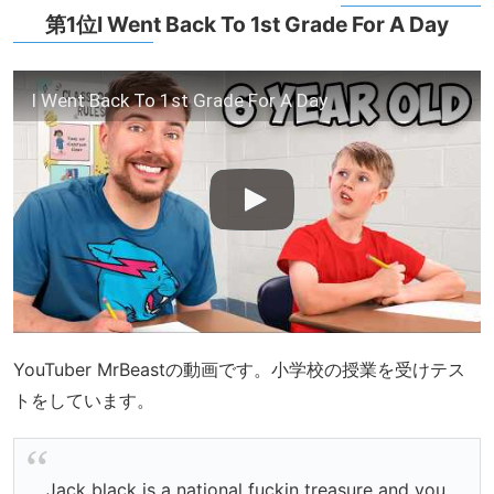
第1位I Went Back To 1st Grade For A Day
I Went Back To 1st Grade For A Day
YouTuber MrBeastの動画です。小学校の授業を受けテス
トをしています。
Jack black is a national fuckin treasure and you