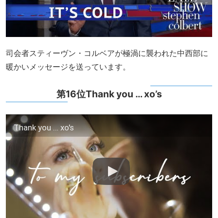
司会者スティーヴン・コルベアが極渦に襲われた中西部に
暖かいメッセージを送っています。
第16位Thank you … xo’s
Thank you … xo's