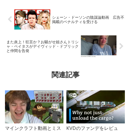
シェーン・ドーソンの陰謀論動画 広告不
掲載のペナルティを受ける
また炎上！狂言か？お騒がせ姐さんトリシ
ャ・ペイタスがデイヴィッド・ドブリック
と仲間を告発
関連記事
マインクラフト動画とミス
KVDのファンデをレビュ