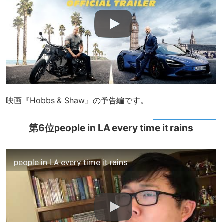
映画『Hobbs & Shaw』の予告編です。
第6位people in LA every time it rains
people in LA every time it rains