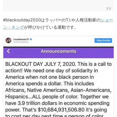
#blackoutday2020はラッパーのT.I.や人権活動家の
ショー
ン・キング
が呼びかけている運動です。