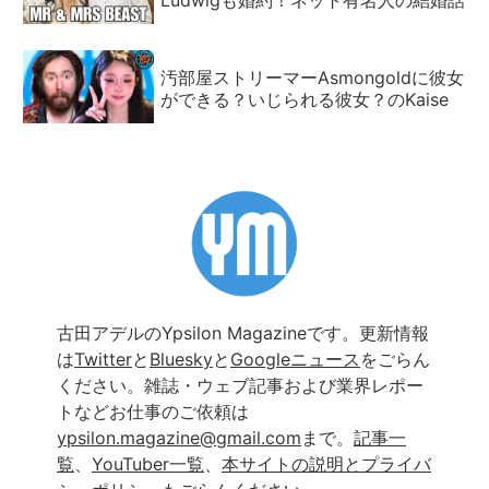
Ludwigも婚約！ネット有名人の結婚話
汚部屋ストリーマーAsmongoldに彼女
ができる？いじられる彼女？のKaise
古田アデルのYpsilon Magazineです。更新情報
は
Twitter
と
Bluesky
と
Googleニュース
をごらん
ください。雑誌・ウェブ記事および業界レポー
トなどお仕事のご依頼は
ypsilon.magazine@gmail.com
まで。
記事一
覧
、
YouTuber一覧
、
本サイトの説明とプライバ