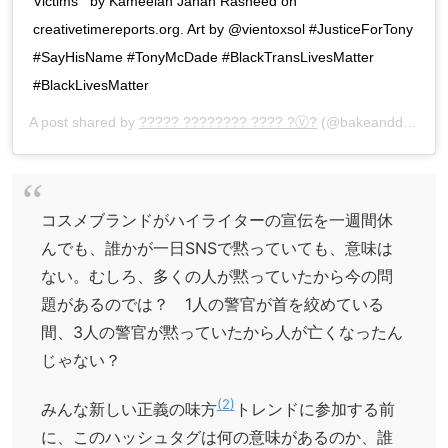
Victims'” by Kameelah Janan Rasheed on
creativetimereports.org. Art by @vientoxsol #JusticeForTony
#SayHisName #TonyMcDade #BlackTransLivesMatter
#BlackLivesMatter
A post shared by
????? ???????? ???? ?Ⓥ?
(@bakeanddestroy) on
コスメブランドがハイライターの宣伝を一週間休
んでも、誰かが一日SNSで黙っていても、意味は
ない。むしろ、多くの人が黙っていたから今の問
題があるのでは？ 1人の警官が首を絞めている
間、3人の警官が黙っていたから人が亡くなったん
じゃない？
2
みんな新しい正義の味方
トレンドに参加する前
に、このハッシュタグは何の意味があるのか、誰