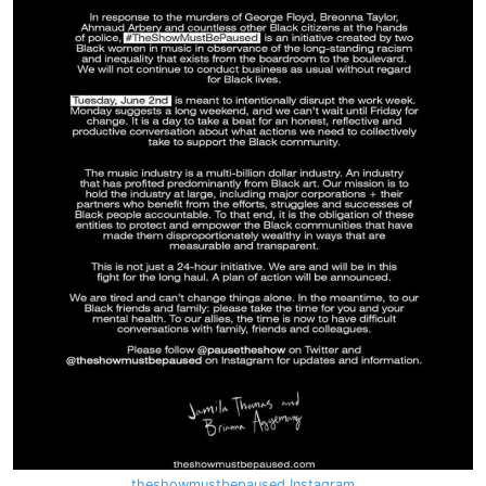
theshowmustbepaused Instagram