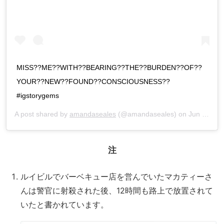
MISS??ME??WITH??BEARING??THE??BURDEN??OF??
YOUR??NEW??FOUND??CONSCIOUSNESS??
#igstorygems
A post shared by
amandaseales
(@amandaseales) on
Jun 1, 2020 at 6:19pm PDT
注
ルイビルでバーベキュー店を営んでいたマカティーさ
んは警官に射殺された後、12時間も路上で放置されて
いたと書かれています。