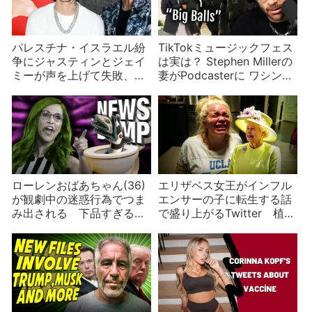
パレスチナ・イスラエル紛
TikTokミュージックフェス
争にジャスティンとジェイ
は実は？ Stephen Millerの
ミーが声を上げて失敗、ジ
妻がPodcasterに ワシント
ジとグレタは意外な口撃を
ンDCに州兵派遣で不穏な
受け、テイラーは無関係な
ど米国政治ニュース
のに利用される
ローレンおばあちゃん(36)
エリザベス女王がインフル
が観劇中の迷惑行為でつま
エンサーの子に転生する話
み出される 下品すぎる監
で盛り上がるTwitter 植民
視カメラ映像と意外なお相
地主義批判も
手