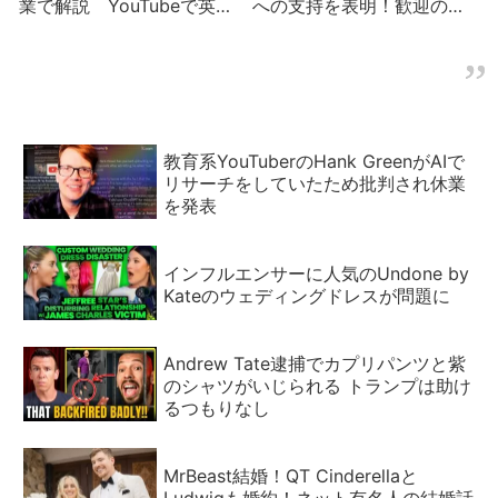
業で解説 YouTubeで英語
への支持を表明！歓迎の声
(6)
と陰謀論を紹介
教育系YouTuberのHank GreenがAIで
リサーチをしていたため批判され休業
を発表
インフルエンサーに人気のUndone by
Kateのウェディングドレスが問題に
Andrew Tate逮捕でカプリパンツと紫
のシャツがいじられる トランプは助け
るつもりなし
MrBeast結婚！QT Cinderellaと