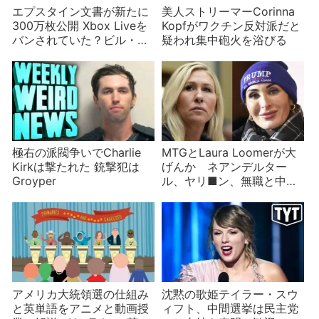
エプスタイン文書が新たに
美人ストリーマーCorinna
300万枚公開 Xbox Liveを
Kopfがワクチン反対派だと
バンされていた？ビル・ゲ
疑われ集中砲火を浴びる
イツ、アンドルーなど著名
人も
極右の派閥争いでCharlie
MTGとLaura Loomerが大
Kirkは撃たれた 銃撃犯は
げんか ネアンデルター
Groyper
ル、ヤリ■ン、無職と中傷
しあう
アメリカ大統領選の仕組み
沈黙の歌姫テイラー・スウ
と英単語をアニメと動画授
ィフト、中間選挙は民主党