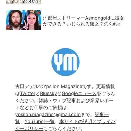
汚部屋ストリーマーAsmongoldに彼女
ができる？いじられる彼女？のKaise
古田アデルのYpsilon Magazineです。更新情報
は
Twitter
と
Bluesky
と
Googleニュース
をごらん
ください。雑誌・ウェブ記事および業界レポー
トなどお仕事のご依頼は
ypsilon.magazine@gmail.com
まで。
記事一
覧
、
YouTuber一覧
、
本サイトの説明とプライバ
シーポリシー
もごらんください。