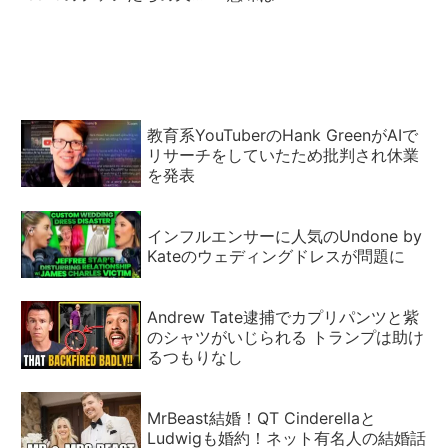
と地獄
教育系YouTuberのHank GreenがAIで
リサーチをしていたため批判され休業
を発表
インフルエンサーに人気のUndone by
Kateのウェディングドレスが問題に
Andrew Tate逮捕でカプリパンツと紫
のシャツがいじられる トランプは助け
るつもりなし
MrBeast結婚！QT Cinderellaと
Ludwigも婚約！ネット有名人の結婚話