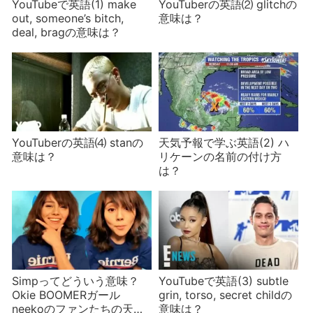
YouTubeで英語(1) make
YouTuberの英語⑵ glitchの
out, someone’s bitch,
意味は？
deal, bragの意味は？
YouTuberの英語⑷ stanの
天気予報で学ぶ英語(2) ハ
意味は？
リケーンの名前の付け方
は？
Simpってどういう意味？
YouTubeで英語(3) subtle
Okie BOOMERガール
grin, torso, secret childの
neekoのファンたちの天国
意味は？