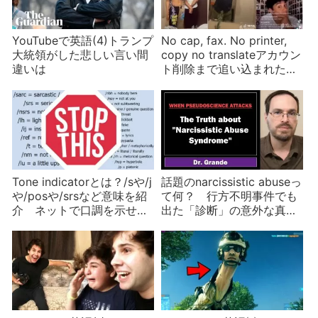
YouTubeで英語(4)トランプ
No cap, fax. No printer,
大統領がした悲しい言い間
copy no translateアカウン
違いは
ト削除まで追い込まれた
TikTokモノマネ動画
Tone indicatorとは？/sや/j
話題のnarcissistic abuseっ
や/posや/srsなど意味を紹
て何？ 行方不明事件でも
介 ネットで口調を示せる
出た「診断」の意外な真実
便利な道具かつまらない流
とは
行か