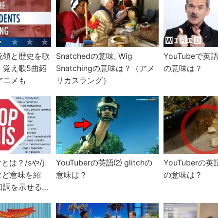
統領と歴史を歌
Snatchedの意味, Wig
YouTubeで英語(
！覚え歌5曲紹
Snatchingの意味は？（アメ
の意味は？
アニメも
リカスラング）
torとは？/sや/j
YouTuberの英語⑵ glitchの
YouTuberの英語(
rsなど意味を紹
意味は？
の意味は？
口調を示せる便
まらない流行か