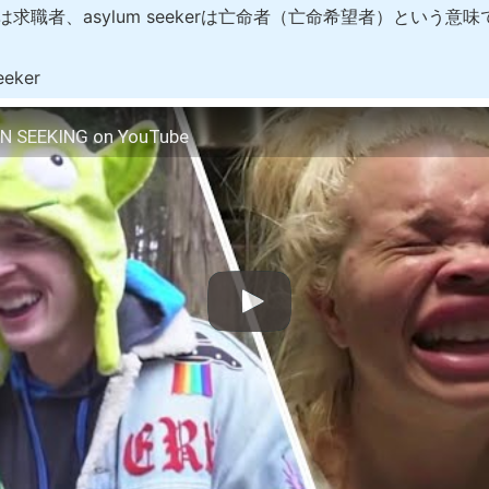
ekerは求職者、asylum seekerは亡命者（亡命希望者）という意
eeker
N SEEKING on YouTube