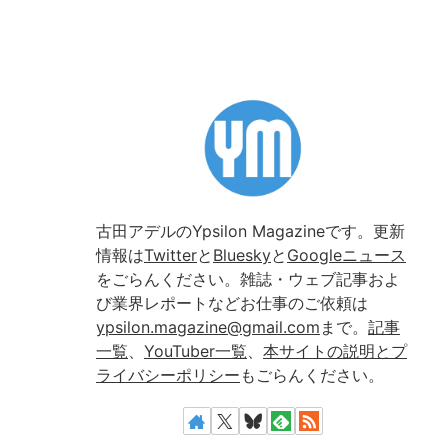
古田アデルのYpsilon Magazineです。更新
情報は
Twitter
と
Bluesky
と
Googleニュース
をごらんください。雑誌・ウェブ記事およ
び業界レポートなどお仕事のご依頼は
ypsilon.magazine@gmail.com
まで。
記事
一覧
、
YouTuber一覧
、
本サイトの説明とプ
ライバシーポリシー
もごらんください。