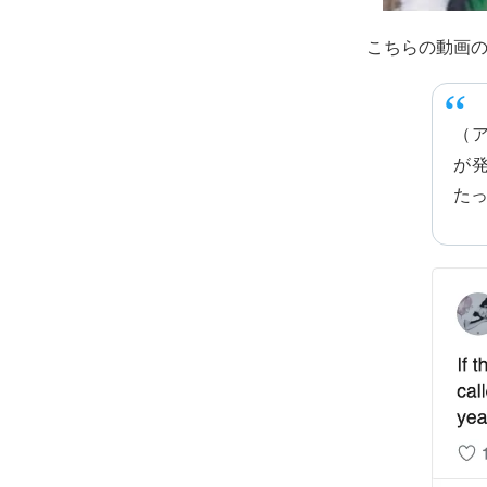
こちらの動画の題名は
（ア
が
た