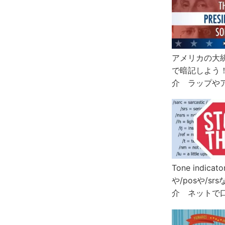
アメリカの大
で暗記しよう
介 ラップや
Tone indica
や/posや/s
介 ネットで
利な道具かつ