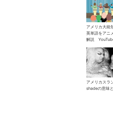
アメリカ大統
英単語をアニ
解説 YouTub
アメリカスラング
shadeの意