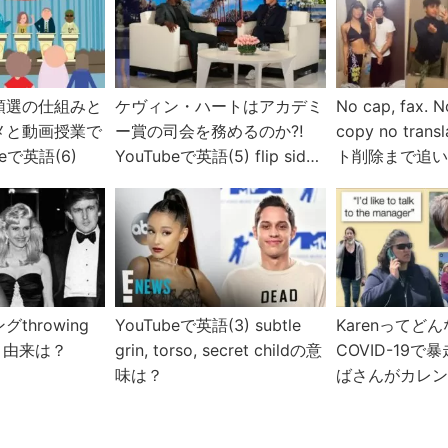
領選の仕組みと
ケヴィン・ハートはアカデミ
No cap, fax. No
メと動画授業で
ー賞の司会を務めるのか⁈
copy no tra
eで英語(6)
YouTubeで英語(5) flip side,
ト削除まで追
end me, in the fireの意味
TikTokモノマ
は？
throwing
YouTubeで英語(3) subtle
Karenってど
味と由来は？
grin, torso, secret childの意
COVID-19
味は？
ばさんがカレ