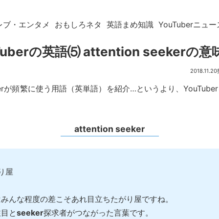
レブ・エンタメ
おもしろネタ
英語まめ知識
YouTuberニュー
Tuberの英語⑸ attention seekerの
2018.11.20
berが頻繁に使う用語（英単語）を紹介…というより、YouTub
。
attention seeker
り屋
erはみんな程度の差こそあれ目立ちたがり屋ですね。
注目と
seeker
探求者がつながった言葉です。