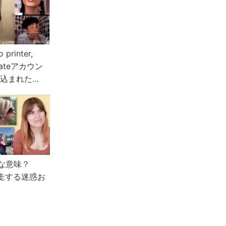
 printer,
nslateアカウン
い込まれた
ネ動画
んな意味？
で暴走する迷惑お
ン