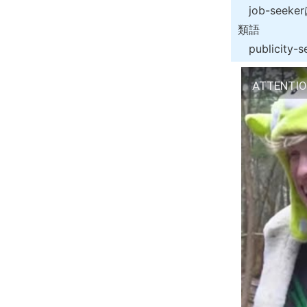
job-se
類語
publicity-s
ATTENTIO