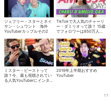
ジェフリー・スターとネイ
TikTokで大人気のチャーリ
サン・シュワント 海外
ー・ダミリオって誰？ 15歳
YouTuberカップルその2
でフォロワーは850万人の
新星
ミスター・ビーストって
2019年上半期おすすめ
誰？今、最も視聴されてい
YouTuber
る人気YouTuberにインタビ
ューしたケイシー・ナイス
タット