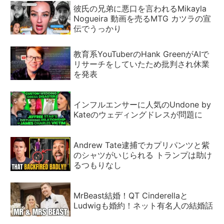
彼氏の兄弟に悪口を言われるMikayla
Nogueira 動画を売るMTG カツラの宣
伝でうっかり
教育系YouTuberのHank GreenがAIで
リサーチをしていたため批判され休業
を発表
インフルエンサーに人気のUndone by
Kateのウェディングドレスが問題に
Andrew Tate逮捕でカプリパンツと紫
のシャツがいじられる トランプは助け
るつもりなし
MrBeast結婚！QT Cinderellaと
Ludwigも婚約！ネット有名人の結婚話