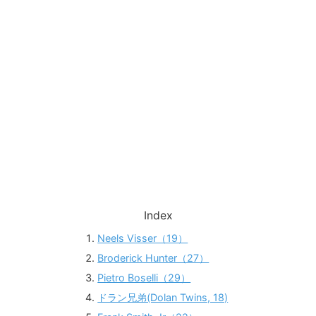
Index
Neels Visser（19）
Broderick Hunter（27）
Pietro Boselli（29）
ドラン兄弟(Dolan Twins, 18)