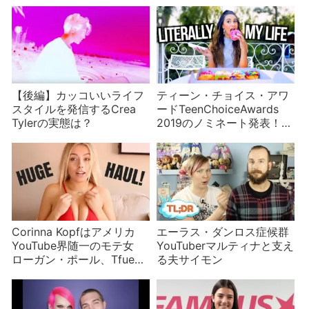
【後編】カッコいいライフ
ティーン・チョイス・アワ
スタイルを発信するCrea
ードTeenChoiceAwards
Tylerの実態は？
2019のノミネート発表！
【前編】
Corinna Kopfはアメリカ
エーラス・ダンロス症候群
YouTube界随一のモテ女
YouTuberマルティナと支え
ローガン・ポール、Tfue、
る夫サイモン
次は？