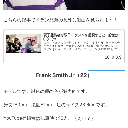
こちらの記事でドラン兄弟の意外な側面を見られます！
双子霊能者が双子イケメンを霊視すると…前世は
◯◯⁈
スピリチュアルな体験をしたことありますか⁈ オーラの色
とか見えたり⁈ 予知夢をみたり⁈霊視で数々の予言を的中
させてきた双子サイキックのテリーとリンダの動画紹介で
す。テリーとリンダは、9月11日のアメリカ同時多発テロ事
件を予言したり、未解決事...
2019.3.9
Frank Smith Jr（22）
モデルです。緑色の瞳の色が魅力的です。
身長183cm、腹囲81cm、足のサイズ28.6cmです。
YouTube登録者は執筆時で10人。（えっ？）