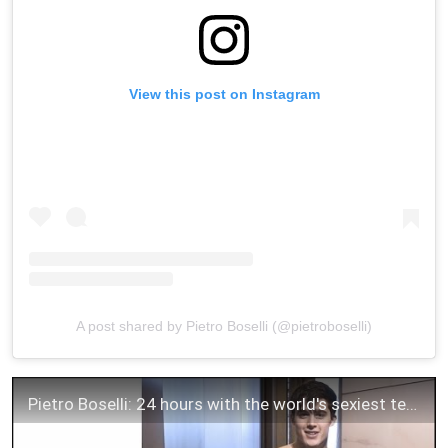
View this post on Instagram
A post shared by Pietro Boselli (@pietroboselli)
Pietro Boselli: 24 hours with the world's sexiest teacher and model at Fashion week | Vogue Hommes