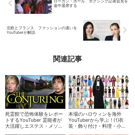
ローガン・ポール ボクシング記者会見を
途中退席する
北欧とフランス ファッションの違いを
YouTuberが解説
関連記事
死霊館で恐怖体験をレポー
本場のハロウィンを海外
トするYouTuber 霊能者が
YouTuberから学ぶ！⑴衣
大活躍しエステス・メソッ
装・飾り付け・料理・小物
ドとサーモカメラを駆使し
編