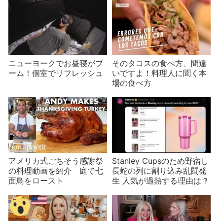
て見えたものは
ニューヨークでお昼寝がブ
そのタコスの食べ方、間違
ーム！個室でリフレッシュ
いですよ！料理人に聞く本
場の食べ方
アメリカ式ごちそう感謝祭
Stanley Cupsのため野宿し
の料理動画を紹介 庭で七
長蛇の列に割り込み乱闘発
面鳥をロースト
生 人気が過熱する理由は？