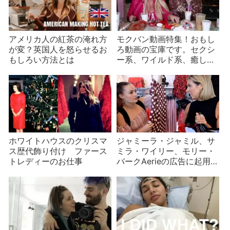
アメリカ人の紅茶の淹れ方
モクバン動画特集！おもし
が変？英国人を怒らせるお
ろ動画の宝庫です。セクシ
もしろい方法とは
ー系、ワイルド系、癒し系
まで
ホワイトハウスのクリスマ
ジャミーラ・ジャミル、サ
ス歴代飾り付け ファース
ミラ・ワイリー、モリー・
トレディーのお仕事
バークAerieの広告に起用さ
れる