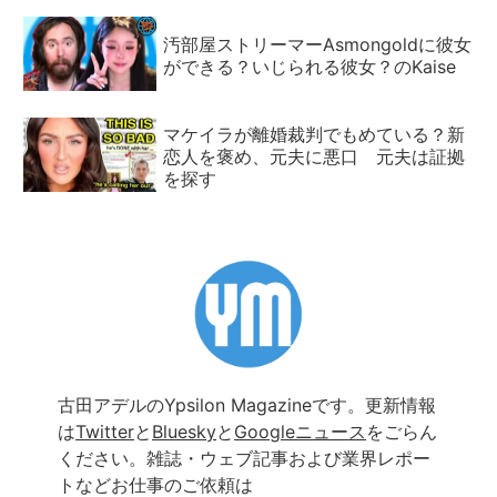
汚部屋ストリーマーAsmongoldに彼女
ができる？いじられる彼女？のKaise
マケイラが離婚裁判でもめている？新
恋人を褒め、元夫に悪口 元夫は証拠
を探す
古田アデルのYpsilon Magazineです。更新情報
は
Twitter
と
Bluesky
と
Googleニュース
をごらん
ください。雑誌・ウェブ記事および業界レポー
トなどお仕事のご依頼は