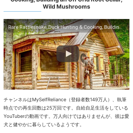
Wild Mushrooms
Rare Rattlesnake, Duck Hunting & Cooking, Building an Off Grid Root Cellar, Wild Mushrooms
チャンネルはMySelfReliance（登録者数149万人）、執筆
時点での再生回数は25万回です。自給自足生活をしている
YouTuberの動画です。万人向けではありませんが、彼は愛
犬と健やかに暮らしているようです。