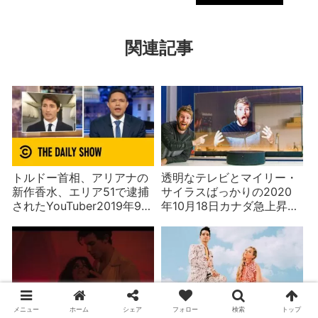
関連記事
トルドー首相、アリアナの
透明なテレビとマイリー・
新作香水、エリア51で逮捕
サイラスばっかりの2020
されたYouTuber2019年9月
年10月18日カナダ急上昇ラ
21日カナダ急上昇ランキン
ンキング
グ
メニュー
ホーム
シェア
フォロー
検索
トップ