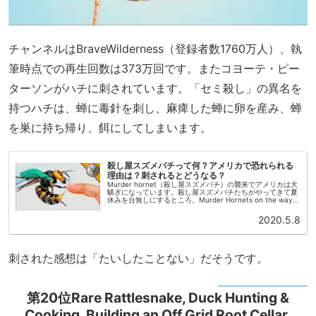
チャンネルはBraveWilderness（登録者数1760万人）、執
筆時点での再生回数は373万回です。またコヨーテ・ピー
ターソンがハチに刺されています。「セミ殺し」の異名を
持つハチは、蝉に毒針を刺し、麻痺した蝉に卵を産み、蝉
を巣に持ち帰り、餌にしてしまいます。
殺し屋スズメバチって何？アメリカで恐れられる
理由は？刺されるとどうなる？
Murder hornet（殺し屋スズメバチ）の襲来でアメリカは大
騒ぎになっています。殺し屋スズメバチたちがやってきて夏
休みを台無しにするところ。Murder Hornets on the way
to officially cancel ...
2020.5.8
刺された感想は「たいしたことない」だそうです。
第20位Rare Rattlesnake, Duck Hunting &
Cooking, Building an Off Grid Root Cellar,