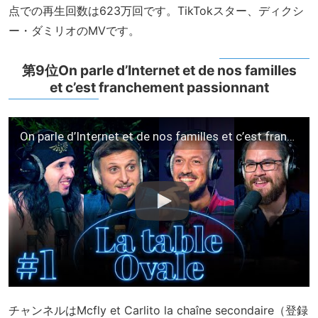
点での再生回数は623万回です。TikTokスター、ディクシ
ー・ダミリオのMVです。
第9位On parle d’Internet et de nos familles
et c’est franchement passionnant
On parle d’Internet et de nos familles et c’est franchement passionnant
チャンネルはMcfly et Carlito la chaîne secondaire（登録