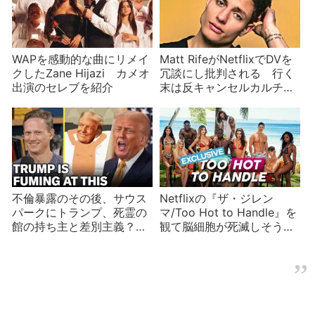
WAPを感動的な曲にリメイ
Matt RifeがNetflixでDVを
クしたZane Hijazi カメオ
冗談にし批判される 行く
出演のセレブを紹介
末は反キャンセルカルチャ
ーの旗手か破滅か
不倫暴露のその後、サウス
Netflixの『ザ・ジレン
パークにトランプ、死霊の
マ/Too Hot to Handle』を
館の持ち主と差別主義？の
観て脳細胞が死滅しそう
Sydney Sweeney
【ネタバレ】