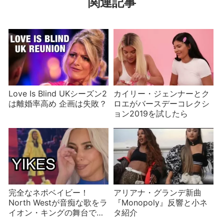
関連記事
Love Is Blind UKシーズン2
カイリー・ジェンナーとク
は離婚率高め 企画は失敗？
ロエがバースデーコレクシ
ョン2019を試したら
完全なネポベイビー！
アリアナ・グランデ新曲
North Westが音痴な歌をラ
『Monopoly』反響と小ネ
イオン・キングの舞台で披
タ紹介
露して批判される