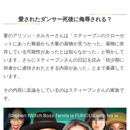
愛されたダンサー死後に侮辱される？
妻のアリソン・ホルカーさんは「スティーブンのクローゼ
ットにあった靴箱から大量の薬物が見つかった。薬物に依
存している可能性があったとは知らなかった」と明かして
います。さらにスティーブンさんの日記を読み「幼少期に
何者かに虐待されたとする内容があった」とまで暴露して
います。
その内容に反論をしているのはスティーブンさんの家族で
す。
Stephen tWitch Boss family is FURIOUS with his widow Allison for smearing his name! They EXPOSE Her!