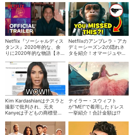
Netflix『ソーシャルディス
Netflixのアンブレラ・アカ
タンス』2020年的な、余
デミーシーズン2の隠れネ
りに2020年的な物語【ネ
タを紹介！オマージュや舞
タバレ・俳優は実の親
台裏も【ネタバレ】
子？】
Kim Kardashianはテスラと
テイラー・スウィフト
撮影で批判され、元夫
が“ME!”で着用したドレス
Kanyeは子どもの商標登録
一挙紹介！合計金額は⁉︎
に苦情