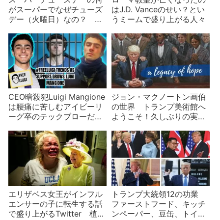
がスーパーでなぜチューズ
はJ.D. Vanceのせい？とい
デー（火曜日）なの？ ア
うミームで盛り上がる人々
メリカの選挙制度
CEO暗殺犯Luigi Mangione
ジョン・マクノートン画伯
は腰痛に苦しむアイビーリ
の世界 トランプ美術館へ
ーグ卒のテックブローだっ
ようこそ！久しぶりの実家
た
に妙な絵
エリザベス女王がインフル
トランプ大統領12の功業
エンサーの子に転生する話
ファーストフード、キッチ
で盛り上がるTwitter 植民
ンペーパー、豆缶、トイレ