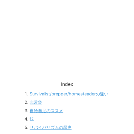
Index
Survivalist/prepper/homesteaderの違い
非常袋
自給自足のススメ
銃
サバイバリズムの歴史