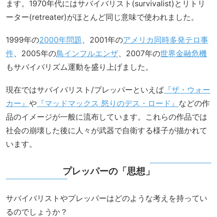
ます。1970年代にはサバイバリスト(survivalist)とリトリ
ーター(retreater)がほとんど同じ意味で使われました。
1999年の
2000年問題
、2001年の
アメリカ同時多発テロ事
件
、2005年の
鳥インフルエンザ
、2007年の
世界金融危機
もサバイバリズム運動を盛り上げました。
現在ではサバイバリスト/プレッパーといえば
『ザ・ウォー
カー』
や
『マッドマックス 怒りのデス・ロード』
などの作
品のイメージが一般に流布しています。これらの作品では
社会の崩壊した後に人々が武器で自衛する様子が描かれて
います。
プレッパーの「思想」
サバイバリストやプレッパーはどのような考えを持ってい
るのでしょうか？