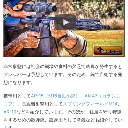
非常事態には社会の崩壊や食料の欠乏で略奪が発生すると
プレッパーは予想しています。そのため、銃で自衛する発
想になります。
携帯用として
AR-15（M16自動小銃）
、
AK-47（カラシニ
コフ）
、長距離射撃用として
スプリングフィールドM14
、
AR-10
などを紹介しています。そのほか、住居を守り狩猟
をするための散弾銃、護身用として拳銃なども紹介してい
ます。