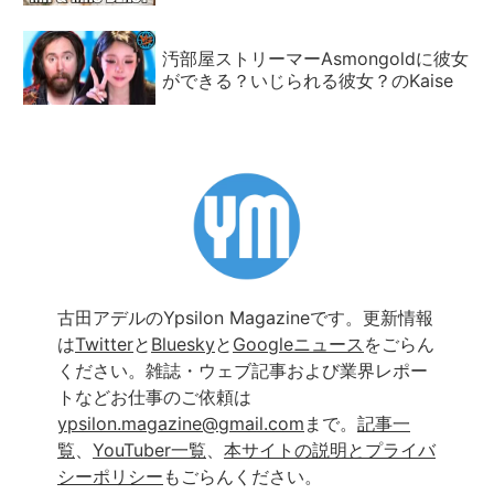
汚部屋ストリーマーAsmongoldに彼女
ができる？いじられる彼女？のKaise
古田アデルのYpsilon Magazineです。更新情報
は
Twitter
と
Bluesky
と
Googleニュース
をごらん
ください。雑誌・ウェブ記事および業界レポー
トなどお仕事のご依頼は
ypsilon.magazine@gmail.com
まで。
記事一
覧
、
YouTuber一覧
、
本サイトの説明とプライバ
シーポリシー
もごらんください。