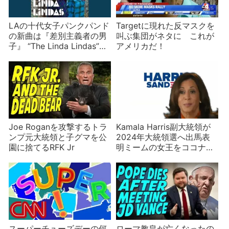
LAの十代女子パンクパンド
Targetに現れた反マスクを
の新曲は『差別主義者の男
叫ぶ集団がネタに これが
子』 “The Linda Lindas”が
アメリカだ！
立ち向かう現実とは？
Joe Roganを攻撃するトラ
Kamala Harris副大統領が
ンプ元大統領と子グマを公
2024年大統領選へ出馬表
園に捨てるRFK Jr
明ミームの女王をココナッ
ツで応援する人々
スーパーチューズデーの何
ローマ教皇が亡くなったの