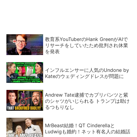
地主義批判も
ットペーパー、サンタさ
ん、日食、小さすぎる机、
オレンジ色の顔など
教育系YouTuberのHank GreenがAIで
リサーチをしていたため批判され休業
を発表
インフルエンサーに人気のUndone by
Kateのウェディングドレスが問題に
Andrew Tate逮捕でカプリパンツと紫
のシャツがいじられる トランプは助け
るつもりなし
MrBeast結婚！QT Cinderellaと
Ludwigも婚約！ネット有名人の結婚話