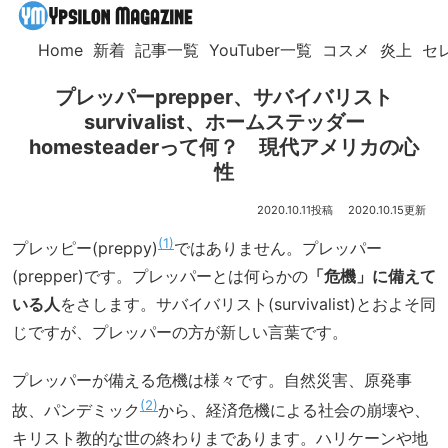
Home
新着
記事一覧
YouTuber一覧
コスメ
炎上
セ
プレッパーprepper、サバイバリスト
survivalist、ホームステッダー
homesteaderって何？ 現代アメリカの心
性
2020.10.11
2020.10.15
1
プレッピー(preppy)
ではありません。プレッパー
(prepper)です。プレッパーとは何らかの
「危機」に備えて
いる人
をさします。サバイバリスト(survivalist)とおよそ同
じですが、プレッパーの方が新しい言葉です。
プレッパーが備える危機は様々です。自然災害、原発事
2
故、パンデミック
から、経済危機による社会の崩壊や、
キリスト教的な世の終わりまであります。ハリケーンや地