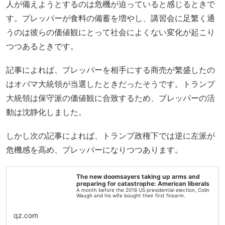
人が備えようとするのは危機が迫っていると感じるときで
す。プレッパーが食料の備蓄を増やし、講習会に足繁く通
うのは彼らの価値観にとって社会によくない変化が起こり
つつあるときです。
記事によれば、プレッパーを相手にする商売が繁盛したの
はオバマ大統領が当選したときだったそうです。トランプ
大統領は保守派の価値観に合致するため、プレッパーの活
動は沈静化しました。
しかし次の記事によれば、トランプ政権下では逆に左派が
危機感を高め、プレッパーになりつつあります。
The new doomsayers taking up arms and
preparing for catastrophe: American liberals
A month before the 2016 US presidential election, Colin
Waugh and his wife bought their first firearm.
qz.com