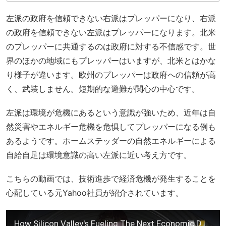
左派の政府を信頼できない右派はプレッパーになり、右派
の政府を信頼できない左派はプレッパーになります。北米
のプレッパーに共通するのは政府に対する不信感です。世
界のほかの地域にもプレッパーはいますが、北米とはかな
り様子が違います。欧州のプレッパーは政府への信頼が高
く、武装しません。短期的な避難が関心の中心です。
左派は環境が危機にあるという意識が強いため、近年は自
然災害やエネルギー危機を危惧してプレッパーになる例も
あるようです。ホームステッダーの自然エネルギーによる
自給自足は環境意識の高い左派に近い考え方です。
こちらの動画では、技術進歩で経済危機が発生することを
心配している元Yahoo社員が紹介されています。
How Silicon Valley's Fueling The Next Economic Doomsday [Divided America, Pt. 1] | AJ+ Docs