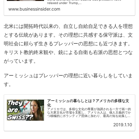
relaxed under Trump,...
www.businessinsider.com
北米には開拓時代以来の、自立し自給自足できる人を理想
とする伝統があります。その理想に共感する保守派は、文
明社会に頼らず生きるプレッパーの思想にも近づきます。
キリスト教的終末観や、銃による自衛も右派の思想とつな
がっています。
アーミッシュはプレッパーの理想に近い暮らしをしていま
す。
アーミッシュの暮らしとは？アメリカの多様な文
化
アメリカでは、多様な文化の尊重が強調される一方で画一的
な大衆文化が市場を支配し、アメリカ人は、個人主義的でか
つ積極的にボランティア団体に加わり、最高の知を結集しつ
つ反知性的で、きわめて合理主義的で信心深く、排他的で寛
容で、頑固に原理に固執し...
2019.1.10