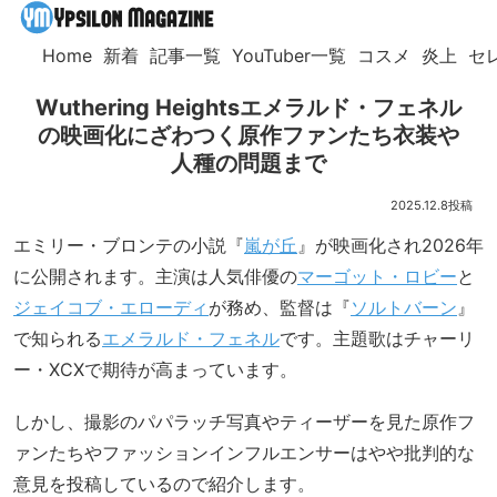
Home
新着
記事一覧
YouTuber一覧
コスメ
炎上
セ
Wuthering Heightsエメラルド・フェネル
の映画化にざわつく原作ファンたち衣装や
人種の問題まで
2025.12.8
エミリー・ブロンテの小説『
嵐が丘
』が映画化され2026年
に公開されます。主演は人気俳優の
マーゴット・ロビー
と
ジェイコブ・エローディ
が務め、監督は『
ソルトバーン
』
で知られる
エメラルド・フェネル
です。主題歌はチャーリ
ー・XCXで期待が高まっています。
しかし、撮影のパパラッチ写真やティーザーを見た原作フ
ァンたちやファッションインフルエンサーはやや批判的な
意見を投稿しているので紹介します。