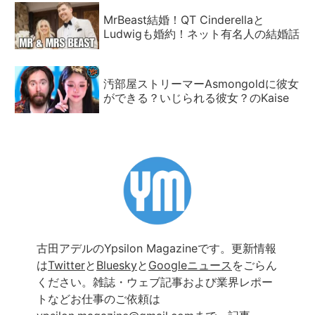
MrBeast結婚！QT Cinderellaと
Ludwigも婚約！ネット有名人の結婚話
汚部屋ストリーマーAsmongoldに彼女
ができる？いじられる彼女？のKaise
古田アデルのYpsilon Magazineです。更新情報
は
Twitter
と
Bluesky
と
Googleニュース
をごらん
ください。雑誌・ウェブ記事および業界レポー
トなどお仕事のご依頼は