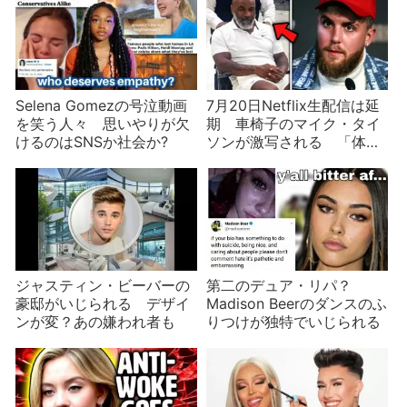
Selena Gomezの号泣動画
7月20日Netflix生配信は延
を笑う人々 思いやりが欠
期 車椅子のマイク・タイ
けるのはSNSか社会か?
ソンが激写される 「体調
に問題はない」が…
ジャスティン・ビーバーの
第二のデュア・リパ？
豪邸がいじられる デザイ
Madison Beerのダンスのふ
ンが変？あの嫌われ者も
りつけが独特でいじられる