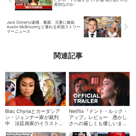
差別なのか
Jack Doherty逮捕、毒親、元妻に嫉妬
Austin McBroomなど暴れる米国ストリー
マーニュース
関連記事
Blac Chynaとカーダシア
Netflix『ドント・ルック・
ン・ジェンナー家が裁判
アップ』レビュー 愚かし
中 法廷画家のイラストが
さへの厳しくも優しいまな
話題になる
ざし