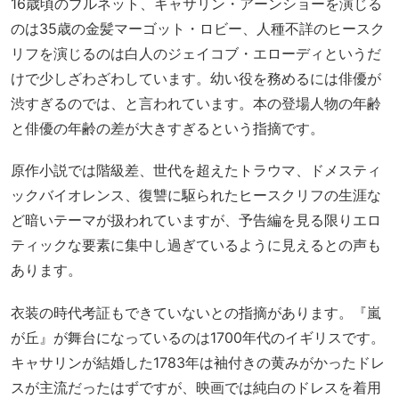
16歳頃のブルネット、キャサリン・アーンショーを演じる
のは35歳の金髪マーゴット・ロビー、人種不詳のヒースク
リフを演じるのは白人のジェイコブ・エローディというだ
けで少しざわざわしています。幼い役を務めるには俳優が
渋すぎるのでは、と言われています。本の登場人物の年齢
と俳優の年齢の差が大きすぎるという指摘です。
原作小説では階級差、世代を超えたトラウマ、ドメスティ
ックバイオレンス、復讐に駆られたヒースクリフの生涯な
ど暗いテーマが扱われていますが、予告編を見る限りエロ
ティックな要素に集中し過ぎているように見えるとの声も
あります。
衣装の時代考証もできていないとの指摘があります。『嵐
が丘』が舞台になっているのは1700年代のイギリスです。
キャサリンが結婚した1783年は袖付きの黄みがかったドレ
スが主流だったはずですが、映画では純白のドレスを着用