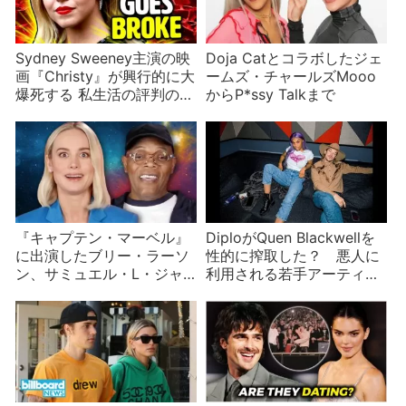
Sydney Sweeney主演の映
Doja Catとコラボしたジェ
画『Christy』が興行的に大
ームズ・チャールズMooo
爆死する 私生活の評判の悪
からP*ssy Talkまで
さが要因？
『キャプテン・マーベル』
DiploがQuen Blackwellを
に出演したブリー・ラーソ
性的に搾取した？ 悪人に
ン、サミュエル・L・ジャ
利用される若手アーティス
クソンらが質問に答えま
ト
す！ネタバレ注意