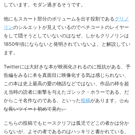
しています。モダン過ぎるそうです。
他にもスカート部分のボリュームを出す役割である
クリノ
リン
のシルエットが見えているのでペチコートのレイヤー
をして隠そうとしていないのはなぜ、しかもクリノリンは
1850年頃にならないと発明されていないよ、と解説してい
ます。
Twitterには大好きな本が映画化されるのに抵抗がある、予
告編をみるに本を真面目に映像化する気は感じられない、
この本は史上最高の愛の物語などではない、作品の枠を超
え当時の読者に衝撃を与えたゴシック・ホラーである、だ
からこそ名作なのである、といった
投稿
があります。
こん
な長いツイート初めて見た。
こちらの投稿でもヒースクリフは孤児でどこの者かは分か
らないが、よその者であるのはハッキリと書かれている、