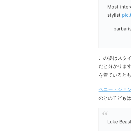
Most inter
stylist
pic
— barbaris
この姿はスタ
だと分かりま
を着ていると
ベニー・ジョ
のとの子ども
Luke Beasl