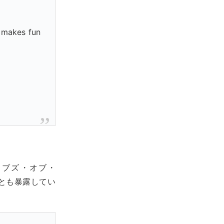
o makes fun
。
リブズ・オブ・
いる、とも暴露してい