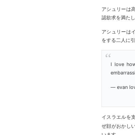
アシュリーは
認欲求を満た
アシュリーは
をする二人に
I love ho
embarrassi
— evan lo
イスラエルを
ぜ顔がおかし
います。