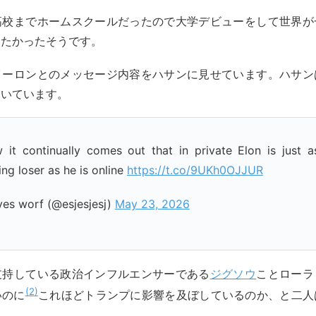
高校までホームスクールだったので大学デビューをして世界が
したかったそうです。
イーロンとのメッセージ内容をハサンに見せています。ハサン
引いています。
w it continually comes out that in private Elon is just 
ng loser as he is online
https://t.co/9UKh0OJJUR
ves worf (@esjesjesj)
May 23, 2026
支持している政治インフルエンサーである
ジグソウ
ことローラ
2
いのに
これほどトランプに影響を及ぼしているのか、と二人