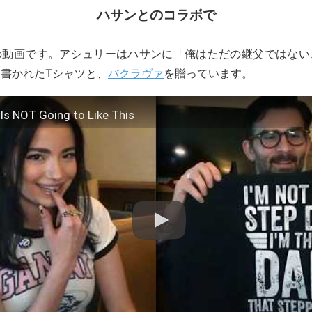
ハサンとのコラボで
の動画です。アシュリーはハサンに「俺はただの継父ではない
書かれたTシャツと、
バクラヴァ
を贈っています。
Is NOT Going to Like This