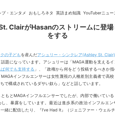
レブ・エンタメ
おもしろネタ
英語まめ知識
YouTuberニュー
y St. ClairがHasanのストリームに
をする
スクの子ども
を産んだ
アシュリー・シンクレア(Ashley St. Clair)
て話題になっています。アシュリーは「MAGA運動を支えるイ
れば何でも支持する
」、「政権から何をどう投稿するべきか指
「MAGAインフルエンサーは女性蔑視の人種差別主義者で高校
たちで構成されているダサい奴ら」などと話しています。
もともとMAGAインフルエンサーでしたが、内部で働いている
心し、暴露をしています。最近は進歩系の政治インフルエン
緒に配信したり、『I’ve Had It』（ジェニファー・ウェルチ）