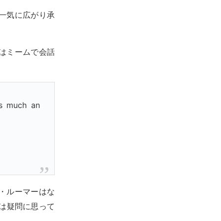
一気に広がり承
はミームで会話
as much an
・ルーマーはな
は疑問に思って