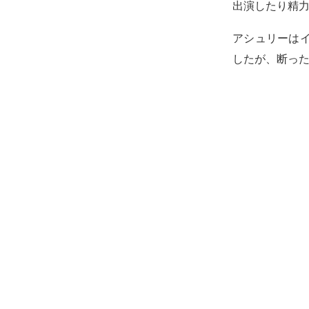
出演したり精
アシュリーは
したが、断っ