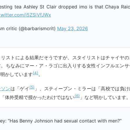
esting tea Ashley St Clair dropped imo is that Chaya Rai
.twitter.com/i5ZSiVfJWx
m critic (@barbarismcrit)
May 23, 2026
イリストによる結果だそうですが、スタイリストはチャイヤの
す。ちなみにマー・ア・ラゴに出入りする女性インフルエンサ
4
も明かしています
。
5
ンソン
は「ゲイ
」、スティーブン・ミラーは「高校では負け
6
は「体外受精で授かったわけではない
」など明かしています
ey: “Has Benny Johnson had sexual contact with men?”