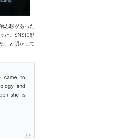
治思想があった
た、SNSに顔
た」と明かして
e came to
eology and
pen she is