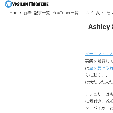
Home
新着
記事一覧
YouTuber一覧
コスメ
炎上
セ
Ashle
イーロン・マ
実態を暴露し
は
金を受け取
りに動く」、
け犬だった人
アシュリーは
に気付き、改
ン・パイカーと一