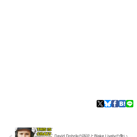
David Dobrikの訴訟とBlake Livelyの争い