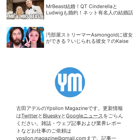
MrBeast結婚！QT Cinderellaと
Ludwigも婚約！ネット有名人の結婚話
汚部屋ストリーマーAsmongoldに彼女
ができる？いじられる彼女？のKaise
古田アデルのYpsilon Magazineです。更新情報
は
Twitter
と
Bluesky
と
Googleニュース
をごらん
ください。雑誌・ウェブ記事および業界レポー
トなどお仕事のご依頼は
ypsilon.magazine@gmail.com
まで。
記事一