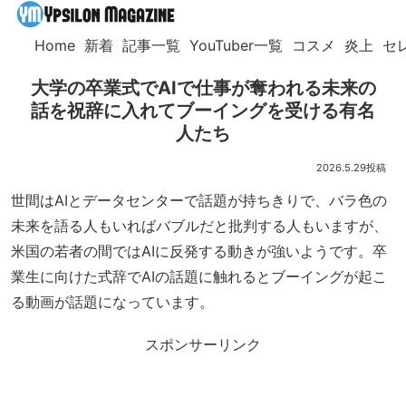
Home
新着
記事一覧
YouTuber一覧
コスメ
炎上
セ
大学の卒業式でAIで仕事が奪われる未来の
話を祝辞に入れてブーイングを受ける有名
人たち
2026.5.29
世間はAIとデータセンターで話題が持ちきりで、バラ色の
未来を語る人もいればバブルだと批判する人もいますが、
米国の若者の間ではAIに反発する動きが強いようです。卒
業生に向けた式辞でAIの話題に触れるとブーイングが起こ
る動画が話題になっています。
スポンサーリンク