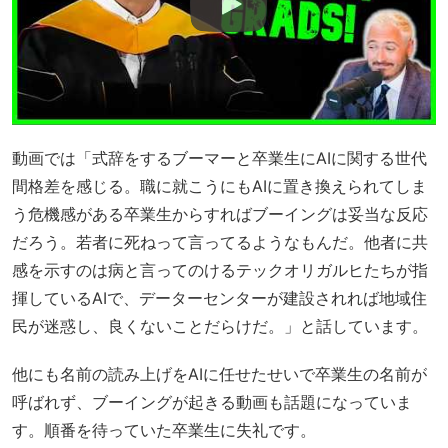
動画では「式辞をするブーマーと卒業生にAIに関する世代
間格差を感じる。職に就こうにもAIに置き換えられてしま
う危機感がある卒業生からすればブーイングは妥当な反応
だろう。若者に死ねって言ってるようなもんだ。他者に共
感を示すのは病と言ってのけるテックオリガルヒたちが指
揮しているAIで、データーセンターが建設されれば地域住
民が迷惑し、良くないことだらけだ。」と話しています。
他にも名前の読み上げをAIに任せたせいで卒業生の名前が
呼ばれず、ブーイングが起きる動画も話題になっていま
す。順番を待っていた卒業生に失礼です。