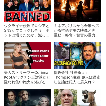
さとは？
ウクライナ侵攻でロシアと
ミネアポリスから全米へ広
SNSがブロックし合う ボ
がる抗議デモの映像と声
ットは増えたのか、減った
暴動・略奪・警官の暴力・
のか？
怪しい人影・受け手の責任
美人ストリーマーCorinna
保険会社 社長Brian
Kopfがワクチン反対派だと
Thompson暗殺 犯人は逃走
疑われ集中砲火を浴びる
し世論は犯人に肩入れ？