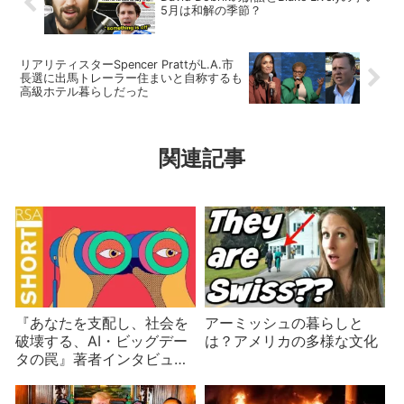
5月は和解の季節？
リアリティスターSpencer PrattがL.A.市
長選に出馬トレーラー住まいと自称するも
高級ホテル暮らしだった
関連記事
『あなたを支配し、社会を
アーミッシュの暮らしと
破壊する、AI・ビッグデー
は？アメリカの多様な文化
タの罠』著者インタビュー
100分 IT企業が社会を脅
かす！数学破壊兵器の危う