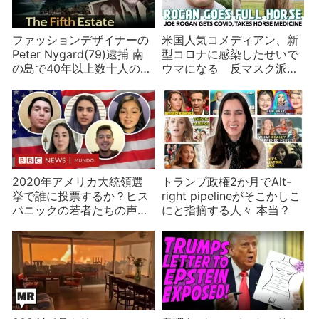
ファッションデザイナーの
米国人気コメディアン、新
Peter Nygard(79)逮捕 南
型コロナに感染したせいで
の島で40年以上数十人の女
ウマになる 反マスク派も
性に暴行した大富豪
大暴れ
2020年アメリカ大統領選
トランプ政権2か月でAlt-
挙で誰に投票するか？ヒス
right pipelineがそこかしこ
パニックの若者たちの声を
にと指摘する人々 本当？
聞く