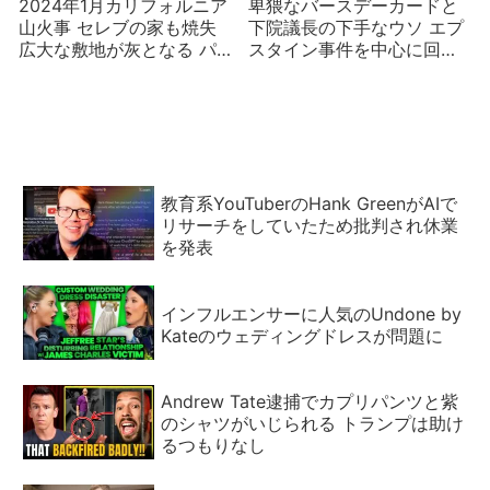
2024年1月カリフォルニア
卑猥なバースデーカードと
山火事 セレブの家も焼失
下院議長の下手なウソ エプ
広大な敷地が灰となる パリ
スタイン事件を中心に回る
ス・ヒルトンやアンソニ
米国政治
ー・ホプキンスも
教育系YouTuberのHank GreenがAIで
リサーチをしていたため批判され休業
を発表
インフルエンサーに人気のUndone by
Kateのウェディングドレスが問題に
Andrew Tate逮捕でカプリパンツと紫
のシャツがいじられる トランプは助け
るつもりなし