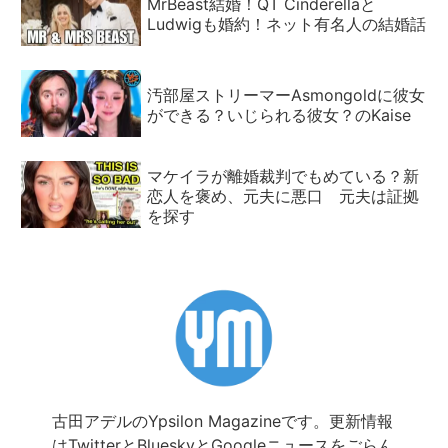
MrBeast結婚！QT Cinderellaと
Ludwigも婚約！ネット有名人の結婚話
汚部屋ストリーマーAsmongoldに彼女
ができる？いじられる彼女？のKaise
マケイラが離婚裁判でもめている？新
恋人を褒め、元夫に悪口 元夫は証拠
を探す
古田アデルのYpsilon Magazineです。更新情報
は
Twitter
と
Bluesky
と
Googleニュース
をごらん