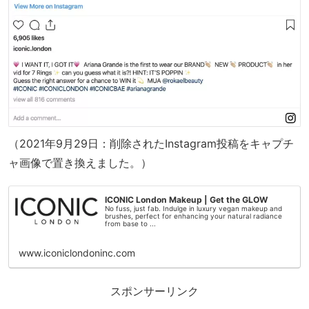
（2021年9月29日：削除されたInstagram投稿をキャプチ
ャ画像で置き換えました。）
ICONIC London Makeup | Get the GLOW
No fuss, just fab. Indulge in luxury vegan makeup and
brushes, perfect for enhancing your natural radiance
from base to ...
www.iconiclondoninc.com
スポンサーリンク