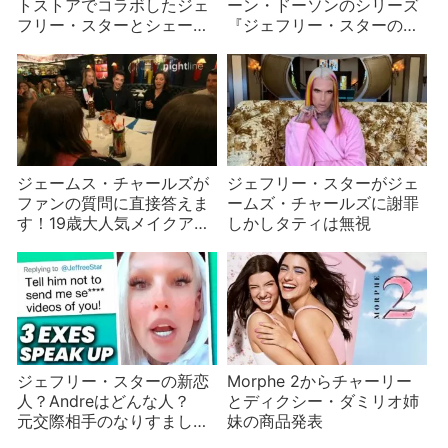
トストアでコラボしたジェ
ーン・ドーソンのシリーズ
フリー・スターとシェー
『ジェフリー・スターの美
ン・ドーソン
しい世界』part1/9
ジェームス・チャールズが
ジェフリー・スターがジェ
ファンの質問に直接答えま
ームズ・チャールズに謝罪
す！19歳大人気メイクアッ
しかしタティは無視
プアーティストの幼少期と
これまでの苦労は？
ジェフリー・スターの新恋
Morphe 2からチャーリー
人？Andreはどんな人？
とディクシー・ダミリオ姉
元交際相手のなりすまし事
妹の商品発表
件も発生