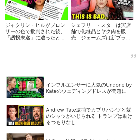
ジャクリン・ヒルがブロン
ジェフリー・スターは実店
ザーの色で批判された後、
舗で化粧品とヤク肉を販
「誘拐未遂」に遭ったと報
売 ジェームズは新ブラン
告
ドを発表するも注目度に疑
問符
インフルエンサーに人気のUndone by
Kateのウェディングドレスが問題に
Andrew Tate逮捕でカプリパンツと紫
のシャツがいじられる トランプは助け
るつもりなし