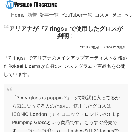
Home
新着
記事一覧
YouTuber一覧
コスメ
炎上
セ
アリアナが『7 rings』で使用したグロスが
判明！
2019.2.1
2024.12.9
『7 rings』でアリアナのメイクアップアーティストを務め
たRokael Lizamaが自身のインスタグラムで商品名を公開
しています。
「? my gloss is poppin ?」 って歌詞に入ってるか
ら気になってる人のために。使用したグロスは
ICONIC London（アイコニック・ロンドンの）Lip
Plumping Glossという商品です。もうすぐ発売で
す！ つけまつげはTaTTI LashesのTL21 lashesで