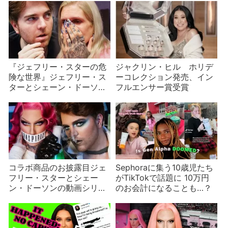
『ジェフリー・スターの危
ジャクリン・ヒル ホリデ
険な世界』ジェフリー・ス
ーコレクション発売、イン
ターとシェーン・ドーソン
フルエンサー賞受賞
のシリーズpart3/9
コラボ商品のお披露目ジェ
Sephoraに集う10歳児たち
フリー・スターとシェー
がTikTokで話題に 10万円
ン・ドーソンの動画シリー
のお会計になることも…？
ズpart 6/9