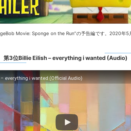
ngeBob Movie: Sponge on the Run”の予告編です。202
。
第3位Billie Eilish – everything i wanted (Audio)
sh – everything i wanted (Official Audio)