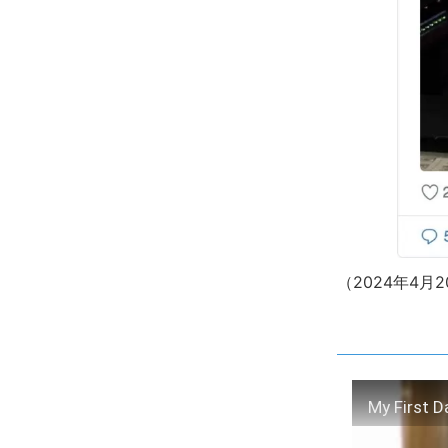
（2024年4
My First D