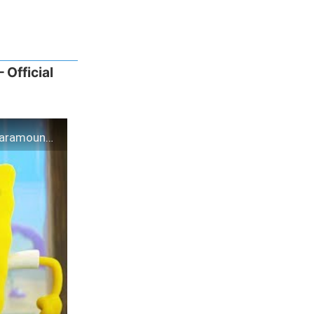
Official
The SpongeBob Movie: Sponge on the Run (2020) – Official Trailer – Paramount Pictures