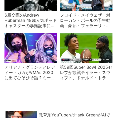
6股交際のAndrew
フロイド・メイウェザー対
Huberman 48歳人気ポッド
ローガン・ポールの予告動
キャスターの暴露記事に賛
画 豪邸・フェラーリ・バ
否両論
ーキン・高級花束などメイ
ウェザーの富を誇示するア
イテムが目白押し
アリアナ・グランデとレデ
第59回Super Bowl 2025セ
ィー・ガガがVMAs 2020
レブが観戦テイラー・スウ
に出てひそひそ話？ミーム
ィフト、ドナルド・トラン
になる
プ、カイ・セナットなど
教育系YouTuberのHank GreenがAIで