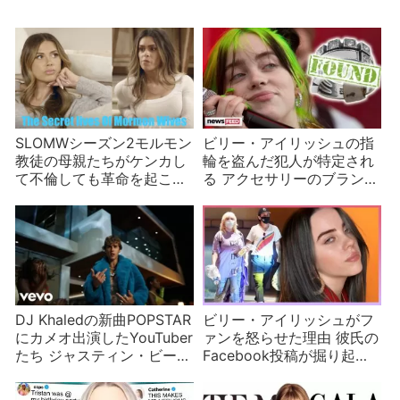
SLOMWシーズン2モルモン
ビリー・アイリッシュの指
教徒の母親たちがケンカし
輪を盗んだ犯人が特定され
て不倫しても革命を起こし
る アクセサリーのブランド
ている？
も紹介
DJ Khaledの新曲POPSTAR
ビリー・アイリッシュがフ
にカメオ出演したYouTuber
ァンを怒らせた理由 彼氏の
たち ジャスティン・ビーバ
Facebook投稿が掘り起こ
ーも
される？