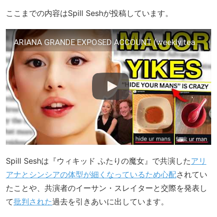
ここまでの内容はSpill Seshが投稿しています。
ARIANA GRANDE EXPOSED ACCOUNT (weekly teacap)
Spill Seshは『ウィキッド ふたりの魔女』で共演した
アリ
アナとシンシアの体型が細くなっているため心配
されてい
たことや、共演者のイーサン・スレイターと交際を発表し
て
批判された
過去を引きあいに出しています。