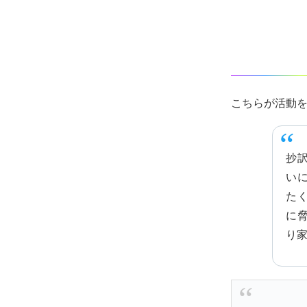
こちらが活動を
抄
い
た
に
り