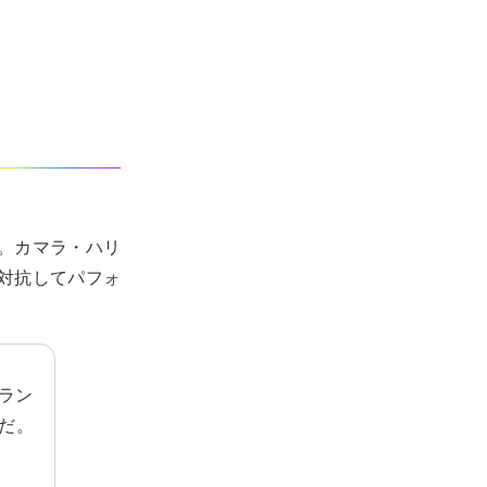
た。カマラ・ハリ
対抗してパフォ
ラン
だ。