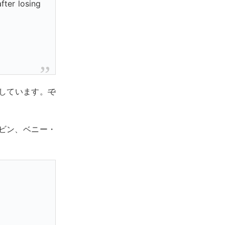
ter losing
しています。
で
ビン、ベニー・