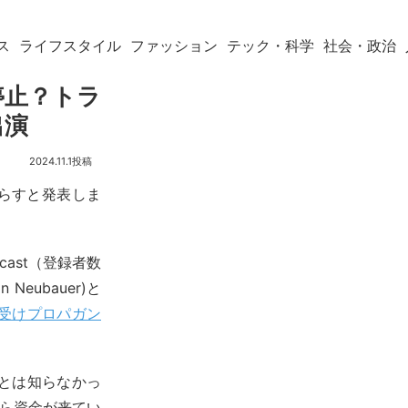
ス
ライフスタイル
ファッション
テック・科学
社会・政治
停止？トラ
出演
2024.11.1
減らすと発表しま
cast（登録者数
eubauer)と
受けプロパガン
とは知らなかっ
から資金が来てい