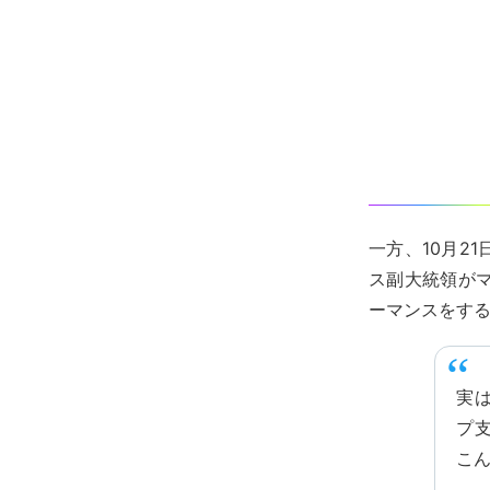
一方、10月2
ス副大統領が
ーマンスをす
実
プ
こ