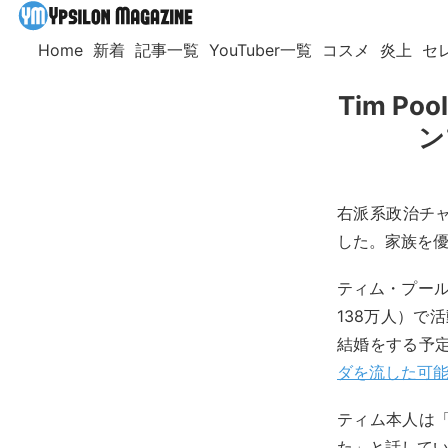
Home
新着
記事一覧
YouTuber一覧
コスメ
炎上
セ
Tim 
ン
右派系政治チャ
した。家族を
ティム・プールは
138万人）で活
結婚をする予定
ダを流した可
ティム本人は
た」と話してい