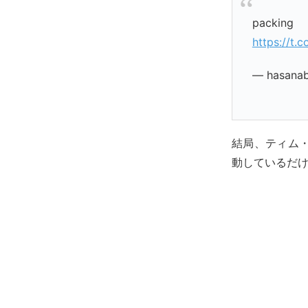
packin
https://t.
— hasanab
結局、ティム
動しているだ