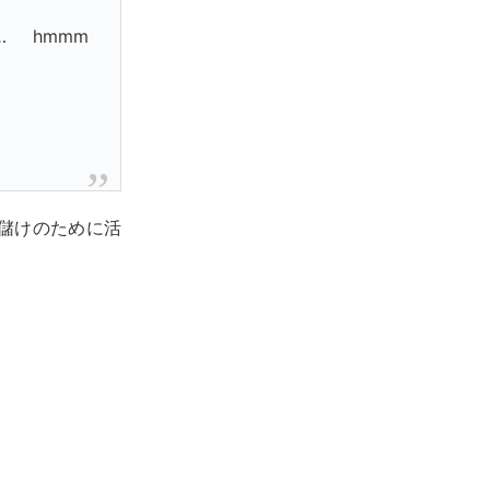
p… hmmm
儲けのために活