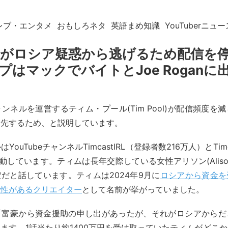
レブ・エンタメ
おもしろネタ
英語まめ知識
YouTuberニュー
Poolがロシア疑惑から逃げるため配信を
プはマックでバイトとJoe Roganに
ンネルを運営するティム・プール(Tim Pool)が配信頻度を
優先するため、と説明しています。
YouTubeチャンネルTimcastIRL（登録者数216万人）とTim
動しています。ティムは長年交際している女性アリソン(Alison N
だと話しています。ティムは2024年9月に
ロシアから資金を
能性があるクリエイター
として名前が挙がっていました。
「富豪から資金援助の申し出があったが、それがロシアからだ
ます。1話当たり約1400万円を受け取っていたティムがどこ