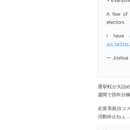
> Everyone
A few of 
election.
I have 
pic.twitt
— Joshua 
選挙戦が大詰め
週間で四年分
左派系政治コ
活動休止ねぇ…