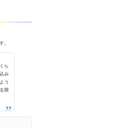
です。
くら
込み
よう
る限