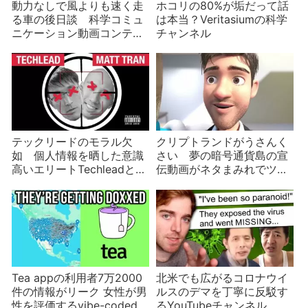
動力なしで風よりも速く走
ホコリの80%が垢だって話
る車の後日談 科学コミュ
は本当？Veritasiumの科学
ニケーション動画コンテス
チャンネル
ト開催！
テックリードのモラル欠
クリプトランドがうさんく
如 個人情報を晒した意識
さい 夢の暗号通貨島の宣
高いエリートTechleadと
伝動画がネタまみれでツッ
Matt Tran
コまれる
Tea appの利用者7万2000
北米でも広がるコロナウイ
件の情報がリーク 女性が男
ルスのデマを丁寧に反駁す
性を評価するvibe-codedア
るYouTubeチャンネル 陰