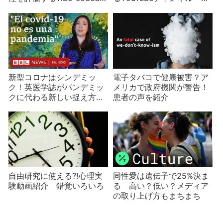
プリの問題
謀論・怪しい「研究」と
「特効薬」・便乗騒動……
新型コロナはシンデミッ
電子タバコで健康被害？ア
ク！英医学誌がパンデミッ
メリカで政府機関が警告！
クに代わる新しい捉え方を
患者の声を紹介
提唱
自由研究に使える⁈心理実
同性愛は遺伝子で25%決ま
験動画紹介 錯覚いろいろ
る 高い？低い？メディア
の取り上げ方もまちまち