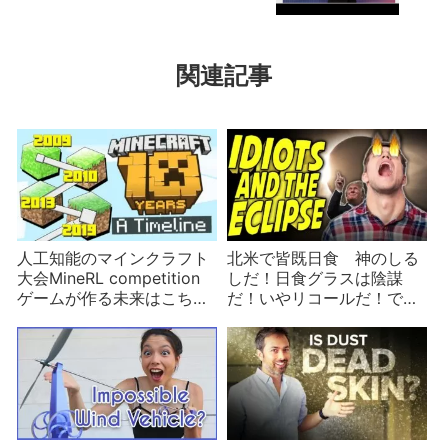
関連記事
人工知能のマインクラフト
北米で皆既日食 神のしる
大会MineRL competition
しだ！日食グラスは陰謀
ゲームが作る未来はこち
だ！いやリコールだ！で目
ら！
が痛い人続出