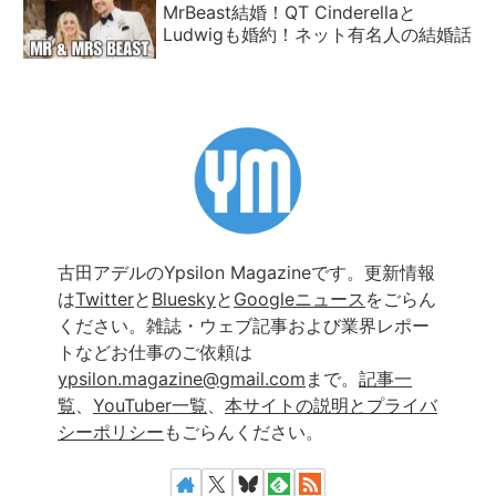
MrBeast結婚！QT Cinderellaと
Ludwigも婚約！ネット有名人の結婚話
古田アデルのYpsilon Magazineです。更新情報
は
Twitter
と
Bluesky
と
Googleニュース
をごらん
ください。雑誌・ウェブ記事および業界レポー
トなどお仕事のご依頼は
ypsilon.magazine@gmail.com
まで。
記事一
覧
、
YouTuber一覧
、
本サイトの説明とプライバ
シーポリシー
もごらんください。