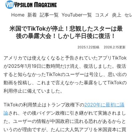
Home
新着
記事一覧
YouTuber一覧
コスメ
炎上
セ
米国でTikTokが停止！悲観したスターは最
後の暴露大会！しかし半日後に復活！
2025.1.22
2026.2.15
アメリカでは使えなくなると予告されていたアプリTikTok
が2025年1月19日に数時間だけ消え、復活しました。復活
すると知らなかったTikTokのユーザーは号泣し、思い出の
動画を投稿し、これまで言えなかった暴露をしてTikTokの
利用停止に備えていました。
TikTokの利用禁止はトランプ政権下の
2020年に最初に議
論
され、その後バイデン政権に引き継がれて実施されまし
た。ユーザーの情報が中国政府に流れる恐れがあるからと
いうのが理由ですが、たんに大人気アプリを米国資本に買