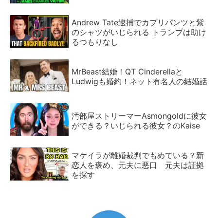
Andrew Tate逮捕でカプリパンツと紫
のシャツがいじられる トランプは助け
るつもりなし
MrBeast結婚！QT Cinderellaと
Ludwigも婚約！ネット有名人の結婚話
汚部屋ストリーマーAsmongoldに彼女
ができる？いじられる彼女？のKaise
マケイラが離婚裁判でもめている？新
恋人を褒め、元夫に悪口 元夫は証拠
を探す