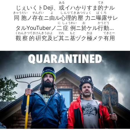
ある
てき
じぇいくトDeji、
或
イハかりすま
的
ナル
きゃうだい
そんざい
よ
しんりてき
あつりょく
ばくろ
同胞
ノ
存在
ニ
由
ル
心理的
壓力
ニ
曝露
サレ
に
しょうれい
お
かうどう
タルYouTuberノ
二
症例
ニ
於
ケル
行動
ノ
くわんさつてき
けんきう
およ
それ
もと
きは
てきとー
觀察的
硏究
及
ビ
其
ニ
基
ヅク
極
メテ
有用
おもひつき
むせきにんなきじ
ナル
提案
ノ
試論序説草稿