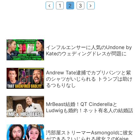
前
次
1
2
3
へ
へ
インフルエンサーに人気のUndone by
Kateのウェディングドレスが問題に
Andrew Tate逮捕でカプリパンツと紫
のシャツがいじられる トランプは助け
るつもりなし
MrBeast結婚！QT Cinderellaと
Ludwigも婚約！ネット有名人の結婚話
汚部屋ストリーマーAsmongoldに彼女
ができる？いじられる彼女？のKaise