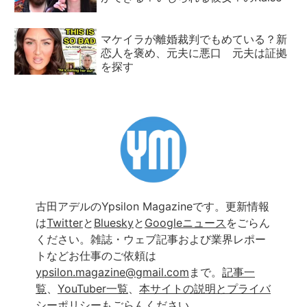
マケイラが離婚裁判でもめている？新
恋人を褒め、元夫に悪口 元夫は証拠
を探す
古田アデルのYpsilon Magazineです。更新情報
は
Twitter
と
Bluesky
と
Googleニュース
をごらん
ください。雑誌・ウェブ記事および業界レポー
トなどお仕事のご依頼は
ypsilon.magazine@gmail.com
まで。
記事一
覧
、
YouTuber一覧
、
本サイトの説明とプライバ
シーポリシー
もごらんください。